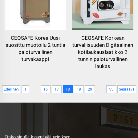
CEQSAFE Korea Uusi
CEQSAFE Korkean
suosittu muotoilu 2 tuntia
turvallisuuden Digitaalinen
paloturvallinen
kotilaukauslaatikko 2
turvakaappi
tunnin paloturvallinen
laukas
...
...
Edellinen
1
16
17
18
19
20
55
Seuraava
Onko sinulla kysyttävää yrityksen