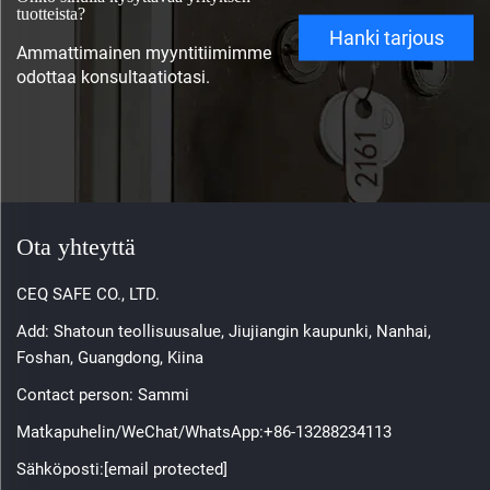
tuotteista?
Hanki tarjous
Ammattimainen myyntitiimimme
odottaa konsultaatiotasi.
Ota yhteyttä
CEQ SAFE CO., LTD.
Add: Shatoun teollisuusalue, Jiujiangin kaupunki, Nanhai,
Foshan, Guangdong, Kiina
Contact person: Sammi
Matkapuhelin/WeChat/WhatsApp:
+86-13288234113
Sähköposti:
[email protected]