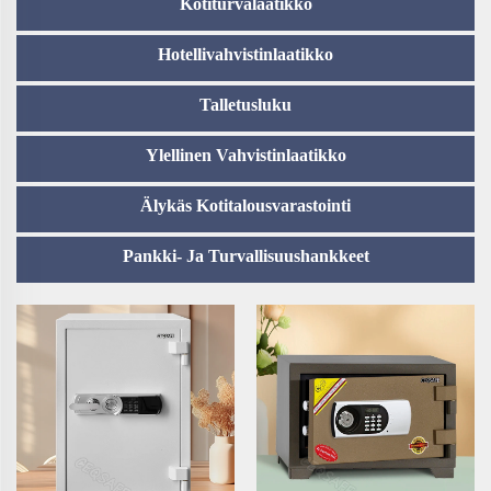
Kotiturvalaatikko
Hotellivahvistinlaatikko
Talletusluku
Ylellinen Vahvistinlaatikko
Älykäs Kotitalousvarastointi
Pankki- Ja Turvallisuushankkeet