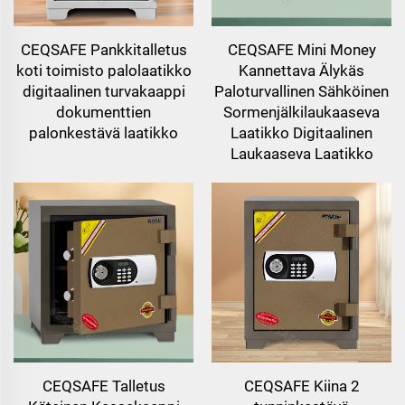
CEQSAFE Pankkitalletus
CEQSAFE Mini Money
koti toimisto palolaatikko
Kannettava Älykäs
digitaalinen turvakaappi
Paloturvallinen Sähköinen
dokumenttien
Sormenjälkilaukaaseva
palonkestävä laatikko
Laatikko Digitaalinen
Laukaaseva Laatikko
CEQSAFE Talletus
CEQSAFE Kiina 2