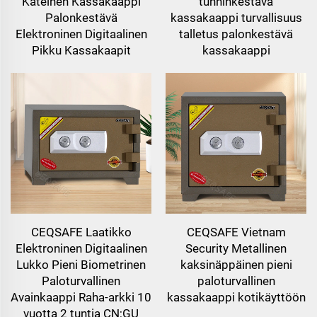
Käteinen Kassakaappi
tunninkestävä
Palonkestävä
kassakaappi turvallisuus
Elektroninen Digitaalinen
talletus palonkestävä
Pikku Kassakaapit
kassakaappi
CEQSAFE Laatikko
CEQSAFE Vietnam
Elektroninen Digitaalinen
Security Metallinen
Lukko Pieni Biometrinen
kaksinäppäinen pieni
Paloturvallinen
paloturvallinen
Avainkaappi Raha-arkki 10
kassakaappi kotikäyttöön
vuotta 2 tuntia CN;GU