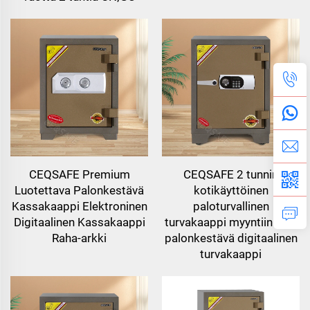
CEQSAFE Premium
CEQSAFE 2 tunnin
Luotettava Palonkestävä
kotikäyttöinen
Kassakaappi Elektroninen
paloturvallinen
Digitaalinen Kassakaappi
turvakaappi myyntiin uusi
Raha-arkki
palonkestävä digitaalinen
turvakaappi