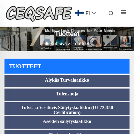
FI
Tuotteet
Kotisivu
>
Tuotteet
TUOTTEET
Älykäs Turvalaatikko
Tulensuoja
Tulvi- ja Vesitiivis Säilytyslaatikko (UL72-350
Certification)
Aseiden säilytyslaatikko