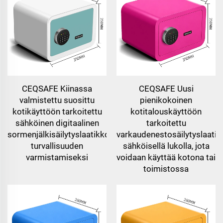
CEQSAFE Kiinassa
CEQSAFE Uusi
valmistettu suosittu
pienikokoinen
kotikäyttöön tarkoitettu
kotitalouskäyttöön
sähköinen digitaalinen
tarkoitettu
sormenjälkisäilytyslaatikko
varkaudenestosäilytyslaatik
turvallisuuden
sähköisellä lukolla, jota
varmistamiseksi
voidaan käyttää kotona tai
toimistossa