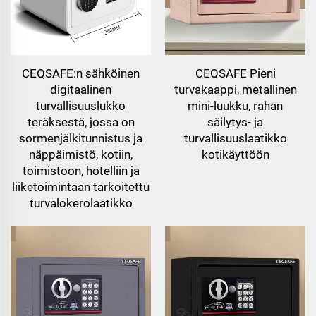
CEQSAFE:n sähköinen
CEQSAFE Pieni
digitaalinen
turvakaappi, metallinen
turvallisuuslukko
mini-luukku, rahan
teräksestä, jossa on
säilytys- ja
sormenjälkitunnistus ja
turvallisuuslaatikko
näppäimistö, kotiin,
kotikäyttöön
toimistoon, hotelliin ja
liiketoimintaan tarkoitettu
turvalokerolaatikko