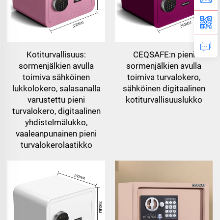
Kotiturvallisuus:
CEQSAFE:n pieni
sormenjälkien avulla
sormenjälkien avulla
toimiva sähköinen
toimiva turvalokero,
lukkolokero, salasanalla
sähköinen digitaalinen
varustettu pieni
kotiturvallisuuslukko
turvalokero, digitaalinen
yhdistelmälukko,
vaaleanpunainen pieni
turvalokerolaatikko