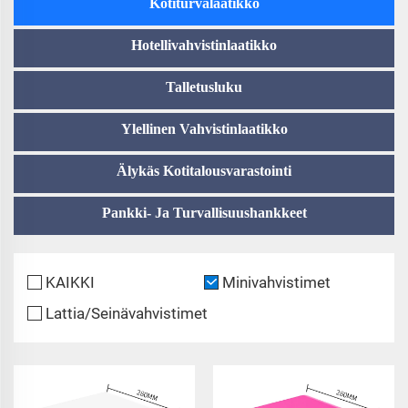
Kotiturvalaatikko
Hotellivahvistinlaatikko
Talletusluku
Ylellinen Vahvistinlaatikko
Älykäs Kotitalousvarastointi
Pankki- Ja Turvallisuushankkeet
KAIKKI
Minivahvistimet
Lattia/Seinävahvistimet