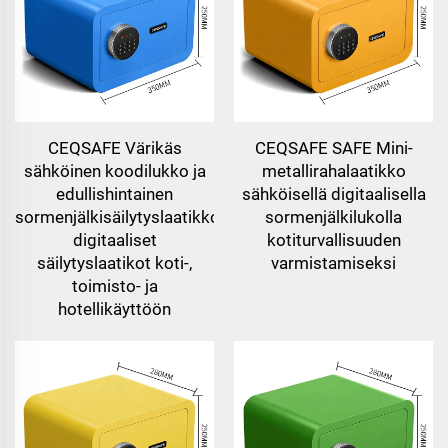
CEQSAFE Värikäs
CEQSAFE SAFE Mini-
sähköinen koodilukko ja
metallirahalaatikko
edullishintainen
sähköisellä digitaalisella
sormenjälkisäilytyslaatikko,
sormenjälkilukolla
digitaaliset
kotiturvallisuuden
säilytyslaatikot koti-,
varmistamiseksi
toimisto- ja
hotellikäyttöön