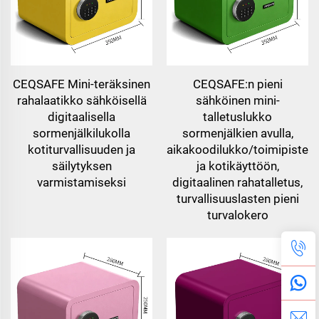
CEQSAFE Mini-teräksinen
CEQSAFE:n pieni
rahalaatikko sähköisellä
sähköinen mini-
digitaalisella
talletuslukko
sormenjälkilukolla
sormenjälkien avulla,
kotiturvallisuuden ja
aikakoodilukko/toimipisteel
säilytyksen
ja kotikäyttöön,
varmistamiseksi
digitaalinen rahatalletus,
turvallisuuslasten pieni
turvalokero