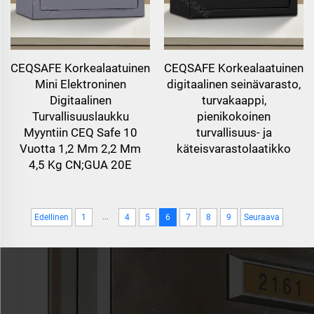
CEQSAFE Korkealaatuinen
CEQSAFE Korkealaatuinen
Mini Elektroninen
digitaalinen seinävarasto,
Digitaalinen
turvakaappi,
Turvallisuuslaukku
pienikokoinen
Myyntiin CEQ Safe 10
turvallisuus- ja
Vuotta 1,2 Mm 2,2 Mm
käteisvarastolaatikko
4,5 Kg CN;GUA 20E
...
Edellinen
1
4
5
6
7
8
9
Seuraava