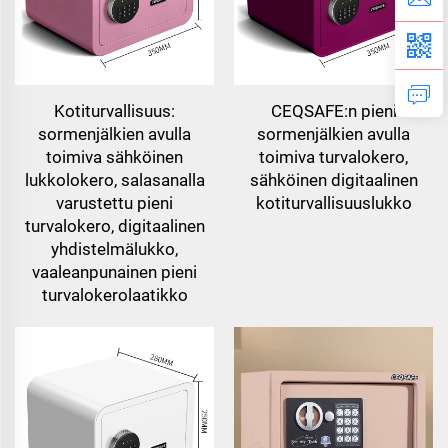
Kotiturvallisuus:
CEQSAFE:n pieni
sormenjälkien avulla
sormenjälkien avulla
toimiva sähköinen
toimiva turvalokero,
lukkolokero, salasanalla
sähköinen digitaalinen
varustettu pieni
kotiturvallisuuslukko
turvalokero, digitaalinen
yhdistelmälukko,
vaaleanpunainen pieni
turvalokerolaatikko