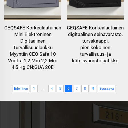
CEQSAFE Korkealaatuinen
CEQSAFE Korkealaatuinen
Mini Elektroninen
digitaalinen seinävarasto,
Digitaalinen
turvakaappi,
Turvallisuuslaukku
pienikokoinen
Myyntiin CEQ Safe 10
turvallisuus- ja
Vuotta 1,2 Mm 2,2 Mm
käteisvarastolaatikko
4,5 Kg CN;GUA 20E
...
Edellinen
1
4
5
6
7
8
9
Seuraava