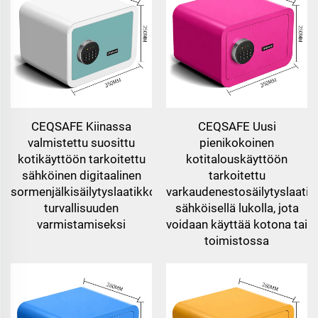
CEQSAFE Kiinassa
CEQSAFE Uusi
valmistettu suosittu
pienikokoinen
kotikäyttöön tarkoitettu
kotitalouskäyttöön
sähköinen digitaalinen
tarkoitettu
sormenjälkisäilytyslaatikko
varkaudenestosäilytyslaatik
turvallisuuden
sähköisellä lukolla, jota
varmistamiseksi
voidaan käyttää kotona tai
toimistossa