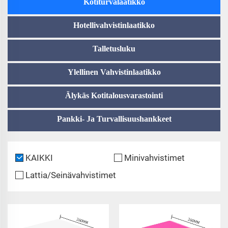
Kotiturvalaatikko
Hotellivahvistinlaatikko
Talletusluku
Ylellinen Vahvistinlaatikko
Älykäs Kotitalousvarastointi
Pankki- Ja Turvallisuushankkeet
KAIKKI
Minivahvistimet
Lattia/Seinävahvistimet