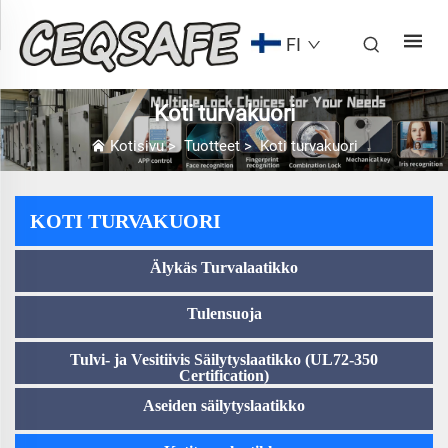
FI
Koti turvakuori
Kotisivu
>
Tuotteet
>
Koti turvakuori
KOTI TURVAKUORI
Älykäs Turvalaatikko
Tulensuoja
Tulvi- ja Vesitiivis Säilytyslaatikko (UL72-350
Certification)
Aseiden säilytyslaatikko