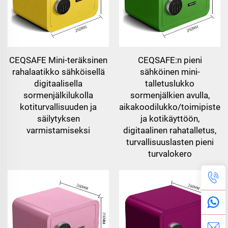
CEQSAFE Mini-teräksinen
CEQSAFE:n pieni
rahalaatikko sähköisellä
sähköinen mini-
digitaalisella
talletuslukko
sormenjälkilukolla
sormenjälkien avulla,
kotiturvallisuuden ja
aikakoodilukko/toimipisteel
säilytyksen
ja kotikäyttöön,
varmistamiseksi
digitaalinen rahatalletus,
turvallisuuslasten pieni
turvalokero