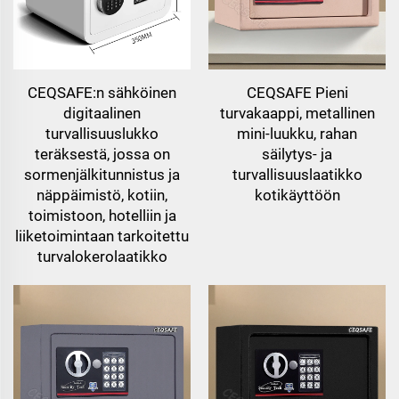
CEQSAFE:n sähköinen
CEQSAFE Pieni
digitaalinen
turvakaappi, metallinen
turvallisuuslukko
mini-luukku, rahan
teräksestä, jossa on
säilytys- ja
sormenjälkitunnistus ja
turvallisuuslaatikko
näppäimistö, kotiin,
kotikäyttöön
toimistoon, hotelliin ja
liiketoimintaan tarkoitettu
turvalokerolaatikko