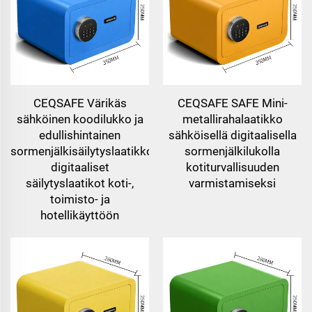
CEQSAFE Värikäs
CEQSAFE SAFE Mini-
sähköinen koodilukko ja
metallirahalaatikko
edullishintainen
sähköisellä digitaalisella
sormenjälkisäilytyslaatikko,
sormenjälkilukolla
digitaaliset
kotiturvallisuuden
säilytyslaatikot koti-,
varmistamiseksi
toimisto- ja
hotellikäyttöön