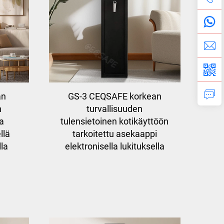
an
GS-3 CEQSAFE korkean
n
turvallisuuden
a
tulensietoinen kotikäyttöön
llä
tarkoitettu asekaappi
lla
elektronisella lukituksella