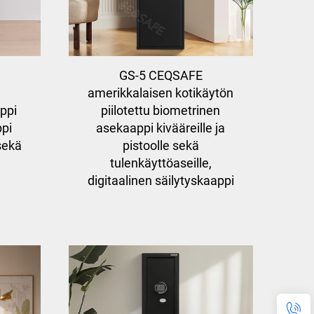
GS-5 CEQSAFE
amerikkalaisen kotikäytön
ppi
piilotettu biometrinen
pi
asekaappi kivääreille ja
 sekä
pistoolle sekä
tulenkäyttöaseille,
digitaalinen säilytyskaappi