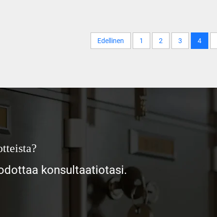
Edellinen
1
2
3
4
tteista?
ottaa konsultaatiotasi.