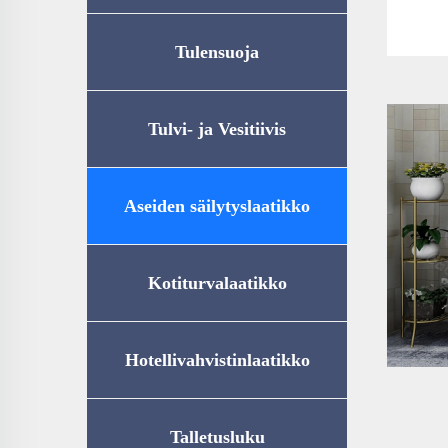
Tulensuoja
Tulvi- ja Vesitiivis
Säilytyslaatikko (UL72-350
Aseiden säilytyslaatikko
Certification)
Kotiturvalaatikko
Hotellivahvistinlaatikko
Talletusluku