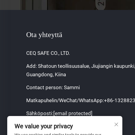
Ota yhteyttä
CEQ SAFE CO., LTD.
Add: Shatoun teollisuusalue, Jiujiangin kaupunki
Guangdong, Kiina
Contact person: Sammi
Matkapuhelin/WeChat/WhatsApp:
+86-132882
Sähköposti:
[email protected]
We value your privacy
Tekijänoikeus © 2025 CEQ SAFE CO.,LTD.