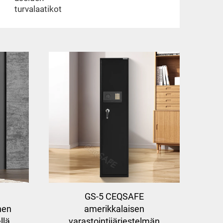
turvalaatikot
GS-5 CEQSAFE
inen
amerikkalaisen
llä
varastointijärjestelmän