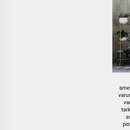
amer
varu
va
tark
a
pis