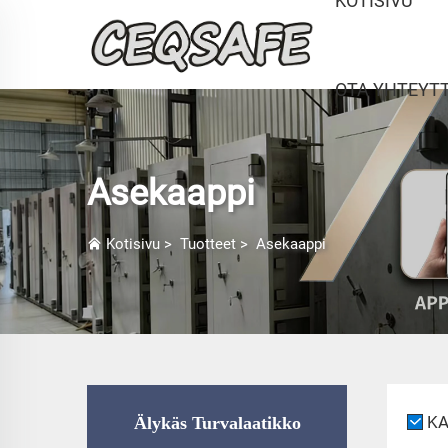
KOTISIVU
OTA YHTEYT
Asekaappi
Kotisivu
>
Tuotteet
>
Asekaappi
KA
Älykäs Turvalaatikko