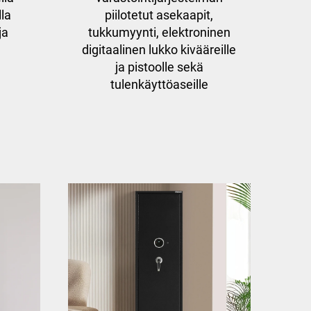
lla
piilotetut asekaapit,
ja
tukkumyynti, elektroninen
digitaalinen lukko kivääreille
ja pistoolle sekä
tulenkäyttöaseille