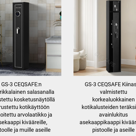
GS-3 CEQSAFE:n
GS-3 CEQSAFE Kiina
ikkalainen salasanalla
valmistettu
stettu kosketusnäytöllä
korkealuokkainen
rustettu kotikäyttöön
kotikalusteiden teräks
oitettu arvolaatikko ja
avainlukitus
sekaappi kivääreille,
asekaappikaappi kivääre
toolle ja muille aseille
pistoolle ja aseille