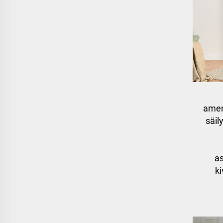
amer
säil
a
ki