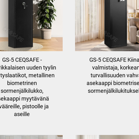
GS-5 CEQSAFE -
GS-5 CEQSAFE Kiin
ikkalaisen uuden tyylin
valmistaja, korkea
ytyslaatikot, metallinen
turvallisuuden vahv
biometrinen
asekaappi biometrise
sormenjälkilukko,
sormenjälkilukitukse
sekaappi myytävänä
vääreille, pistoolle ja
aseille