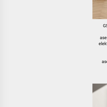
G
ase
elek
as