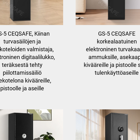
S-5 CEQSAFE, Kiinan
GS-5 CEQSAFE
turvasäilöjen ja
korkealaatuinen
koteloiden valmistaja,
elektroninen turvakaa
troninen digitaalilukko,
ammuksille, asekaap
teräksestä tehty
kivääreille ja pistoolle
piilottamissäiliö
tulenkäyttöaseille
ekotelona kivääreille,
pistoolle ja aseille