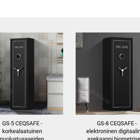
GS-5 CEQSAFE -
GS-8 CEQSAFE -
korkealaatuinen
elektroninen digitaal
puolustusaseiden
asekaappi biometrise