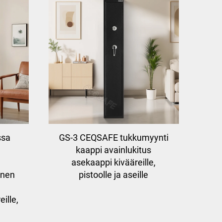
ssa
GS-3 CEQSAFE tukkumyynti
kaappi avainlukitus
asekaappi kivääreille,
inen
pistoolle ja aseille
ille,