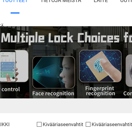
TUOTTEET
TIETOJA MEISTÄ
LAITE
UUT
TÄ
IKKI
Kivääriaseenvahtit
Kivääriaseenvahti