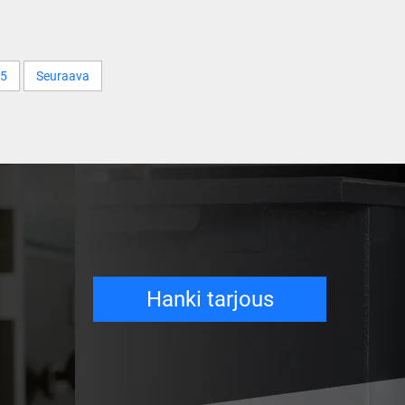
5
Seuraava
Hanki tarjous