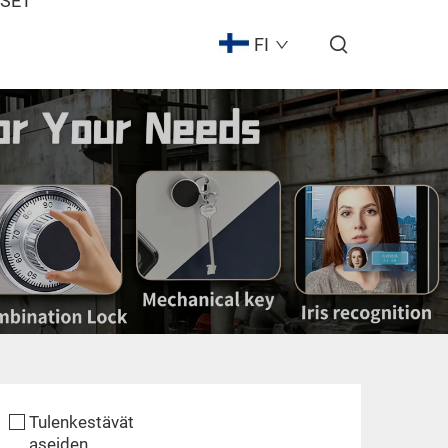
ISET
FI
t
Tulenkestävät
aseiden