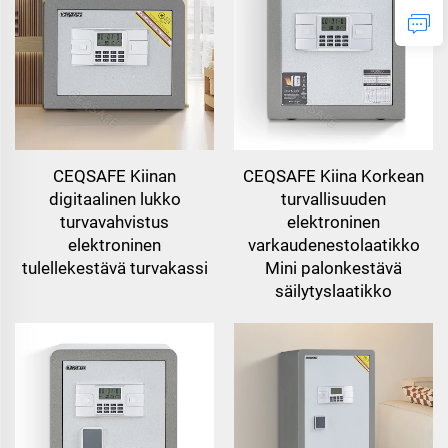
CEQSAFE Kiinan
CEQSAFE Kiina Korkean
digitaalinen lukko
turvallisuuden
turvavahvistus
elektroninen
elektroninen
varkaudenestolaatikko
tulellekestävä turvakassi
Mini palonkestävä
säilytyslaatikko