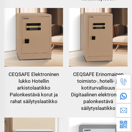
CEQSAFE Elektroninen
CEQSAFE Erinomainen
lukko Hotellin
toimisto-, hotelli- ja
arkistolaatikko
kotiturvallisuus
Palonkestävä korut ja
Digitaalinen elektroninen
rahat säilytyslaatikko
palonkestävä
säilytyslaatikko