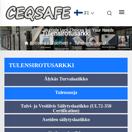
FI
Tulensirotusarkki
Kotisivu
>
Tuotteet
>
Tulensirotusarkki
TULENSIROTUSARKKI
Älykäs Turvalaatikko
Tulensuoja
Tulvi- ja Vesitiivis Säilytyslaatikko (UL72-350
Certification)
Aseiden säilytyslaatikko