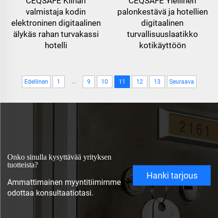
CEQSAFE Kiinan
CEQSAFE Ylellinen
valmistaja kodin
palonkestävä ja hotellien
elektroninen digitaalinen
digitaalinen
älykäs rahan turvakassi
turvallisuuslaatikko
hotelli
kotikäyttöön
...
Edellinen
1
9
10
11
12
13
Seuraava
Onko sinulla kysyttävää yrityksen
tuotteista?
Hanki tarjous
Ammattimainen myyntitiimimme
odottaa konsultaatiotasi.