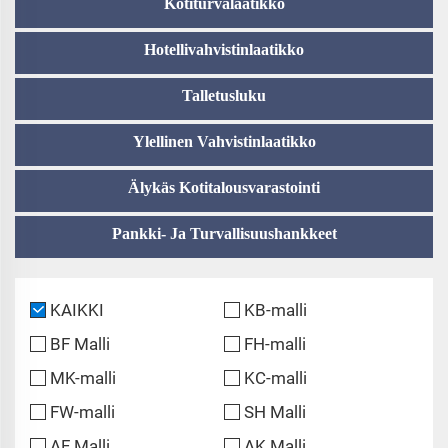
Kotiturvalaatikko
Hotellivahvistinlaatikko
Talletusluku
Ylellinen Vahvistinlaatikko
Älykäs Kotitalousvarastointi
Pankki- Ja Turvallisuushankkeet
KAIKKI
KB-malli
BF Malli
FH-malli
MK-malli
KC-malli
FW-malli
SH Malli
AF Malli
AK Malli