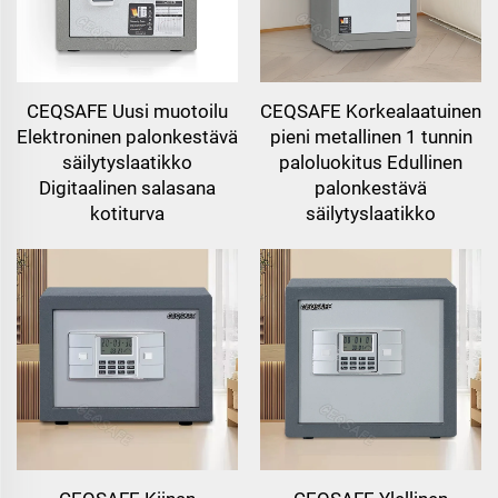
CEQSAFE Uusi muotoilu
CEQSAFE Korkealaatuinen
Elektroninen palonkestävä
pieni metallinen 1 tunnin
säilytyslaatikko
paloluokitus Edullinen
Digitaalinen salasana
palonkestävä
kotiturva
säilytyslaatikko