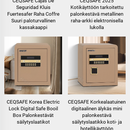
CEQSAFE Cajas De
CEQSAFE 2025
Seguridad Kluis
Kotikäyttöön tarkoitettu
Fuertesafer Raha Coffre
palonkestävä metallinen
Suuri paloturvallinen
raha-arkki elektronisella
kassakaappi
lukolla
CEQSAFE Korea Electric
CEQSAFE Korkealaatuinen
Lock Digital Safe Booil
digitaalinen älykäs mini
Box Palonkestävät
palonkestävä
säilytyslaatikot
säilytyslaatikko koti- ja
hotellikäyttöön