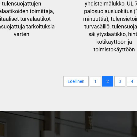
tulensuojattujen
yhdistelmälukko, UL 7
alaatikoiden toimittaja,
palosuojausluokitus 
itaaliset turvalaatikot
minuuttia), tulensieto
nsuojattuja tarkoituksia
turvasäiliö, tulensuoj
varten
säilytyslaatikko, hin
kotikäyttöön ja
toimistokäyttöön
Edellinen
1
2
3
4