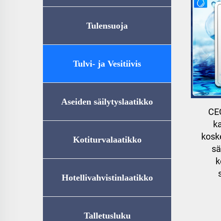
Tulensuoja
Tulvi- ja Vesitiivis
Säilytyslaatikko (UL72-350
Aseiden säilytyslaatikko
CE
ka
Certification)
kosk
Kotiturvalaatikko
sä
k
Hotellivahvistinlaatikko
Talletusluku