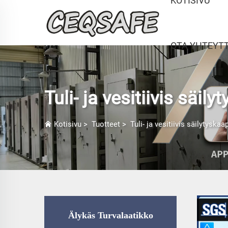
KOTISIVU
OTA YHTEYT
Tuli- ja vesitiivis säil
Kotisivu
>
Tuotteet
>
Tuli- ja vesitiivis säilytyskaa
Älykäs Turvalaatikko