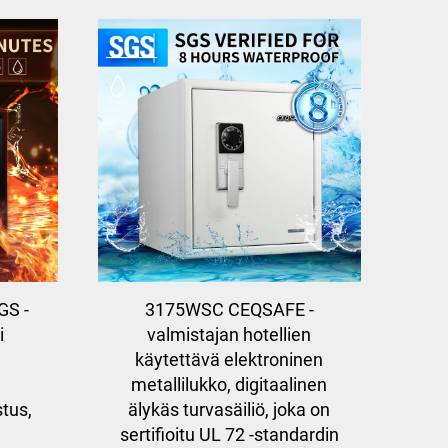
GS -
3175WSC CEQSAFE -
i
valmistajan hotellien
käytettävä elektroninen
metallilukko, digitaalinen
tus,
älykäs turvasäiliö, joka on
sertifioitu UL 72 -standardin