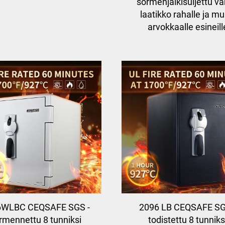
sormenjälkisuljettu v
laatikko rahalle ja mui
arvokkaalle esineill
6WLBC CEQSAFE SGS -
2096 LB CEQSAFE SG
rmennettu 8 tunniksi
todistettu 8 tunniks