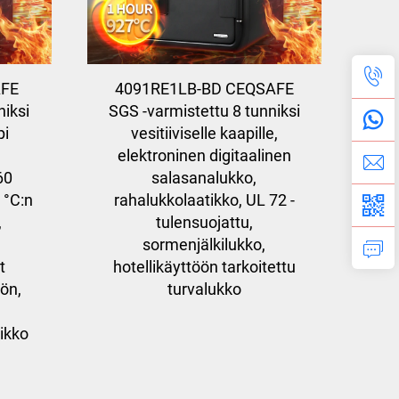
AFE
4091RE1LB-BD CEQSAFE
niksi
SGS -varmistettu 8 tunniksi
pi
vesitiiviselle kaapille,
elektroninen digitaalinen
60
salasanalukko,
 °C:n
rahalukkolaatikko, UL 72 -
,
tulensuojattu,
sormenjälkilukko,
t
hotellikäyttöön tarkoitettu
öön,
turvalukko
tikko