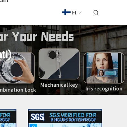
ISET
FI
ti)