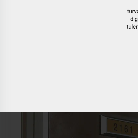
turv
dig
tule