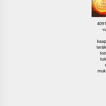
409
-v
kaapp
teräk
toi
tul
muka