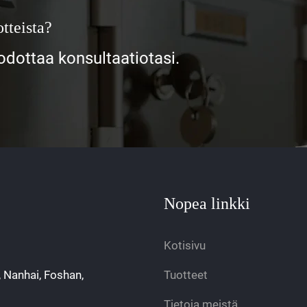
tteista?
ottaa konsultaatiotasi.
Nopea linkki
Kotisivu
, Nanhai, Foshan,
Tuotteet
Tietoja meistä