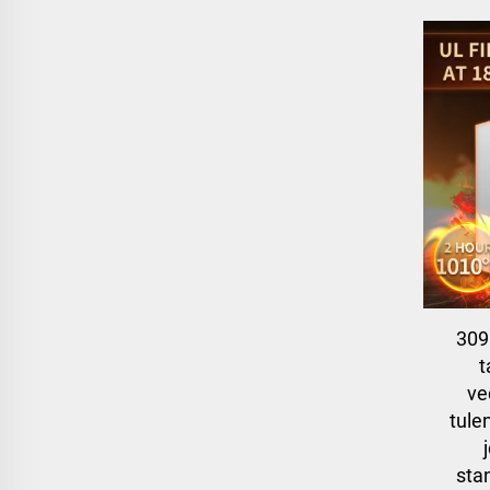
309
t
ve
tule
sta