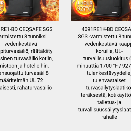
1RE1-BD CEQSAFE SGS
4091RE1K-BD CEQS
armistettu 8 tunniksi
SGS -varmistettu 8 tun
vedenkestävä
vedenkestävä kaap
iturvasäiliö, räätälöity
koruille, UL-
sinen turvasäiliö kotiin,
turvallisuusluokitus 
mistoon ja hotelleihin,
minuuttia 1700 °F / 927
ensuojattu turvasäiliö
tulenkestävyydelle
määritelmän UL 72
tulenvastaiset
isesti, rahaturvasäiliö
turvasäilytyslaatiko
teräksestä, kotikäytt
talletus- ja
turvallisuussäilytyslaa
rahalle