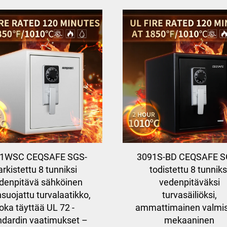
1WSC CEQSAFE SGS-
3091S-BD CEQSAFE S
arkistettu 8 tunniksi
todistettu 8 tunniks
denpitävä sähköinen
vedenpitäväksi
nsuojattu turvalaatikko,
turvasäiliöksi,
joka täyttää UL 72 -
ammattimainen valmis
ndardin vaatimukset –
mekaaninen