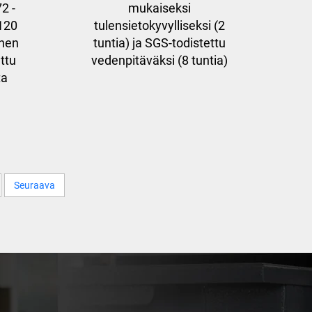
2 -
mukaiseksi
(120
tulensietokyvylliseksi (2
inen
tuntia) ja SGS-todistettu
attu
vedenpitäväksi (8 tuntia)
ta
Seuraava