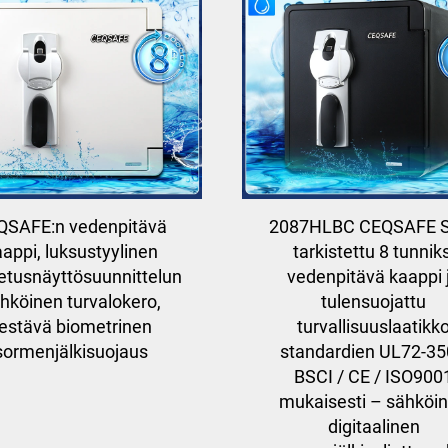
QSAFE:n vedenpitävä
2087HLBC CEQSAFE 
appi, luksustyylinen
tarkistettu 8 tunniks
etusnäyttösuunnittelun
vedenpitävä kaappi 
hköinen turvalokero,
tulensuojattu
estävä biometrinen
turvallisuuslaatikk
sormenjälkisuojaus
standardien UL72-35
BSCI / CE / ISO900
mukaisesti – sähköi
digitaalinen