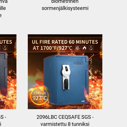
ahva
biometrinen
lle
sormenjälkisysteemi
e
S -
2096LBC CEQSAFE SGS -
i
varmistettu 8 tunniksi