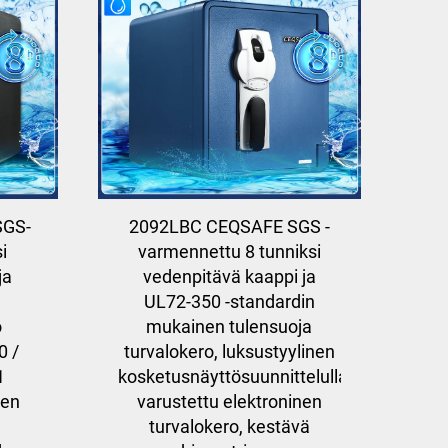
SGS-
2092LBC CEQSAFE SGS -
i
varmennettu 8 tunniksi
ja
vedenpitävä kaappi ja
UL72-350 -standardin
o
mukainen tulensuoja
0 /
turvalokero, luksustyylinen
1
kosketusnäyttösuunnittelulla
nen
varustettu elektroninen
turvalokero, kestävä