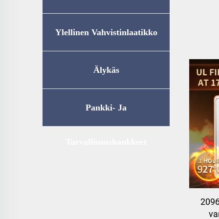
Ylellinen Vahvistinlaatikko
Älykäs
Kotitalousvarastointi
Pankki- Ja
Turvallisuushankkeet
209
va