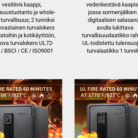
vesitiivis kaappi,
vedenkestävä kaapis
lisuustuotanto ja whole-
jossa sormenjälkien 
 turvallisuus; 2 tunniksi
digitaalisen salasan
nvastainen turvalokero
avulla lukittava
stoihin ja kotikäyttöön,
turvallisuuslaatikko rah
sova turvalokero UL72-
UL-todistettu tulensuo
 / BSCI / CE / ISO9001
turvalaatikko 1 tunni