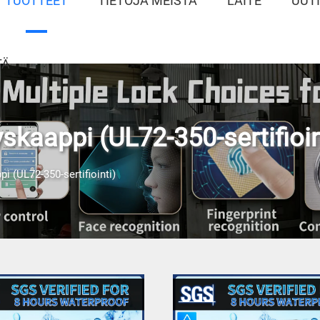
TUOTTEET
TIETOJA MEISTÄ
LAITE
UUT
TÄ
ytyskaappi (UL72-350-sertifioin
ppi (UL72-350-sertifiointi)