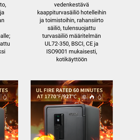
to,
vedenkestävä
ja
kaappiturvasäiliö hotelleihin
an
ja toimistoihin, rahansiirto
säiliö, tulensuojattu
alle;
turvasäiliö määritelmän
jattu
UL72-350, BSCI, CE ja
ksi
ISO9001 mukaisesti,
kotikäyttöön