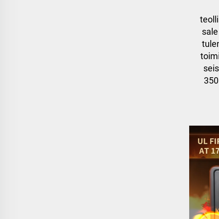
teol
sale
tule
toimi
sei
350