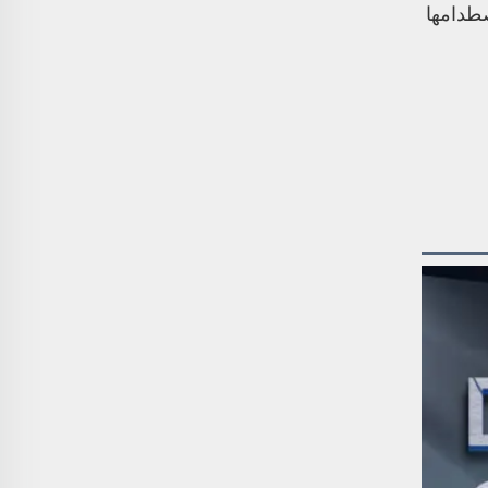
صطدامها