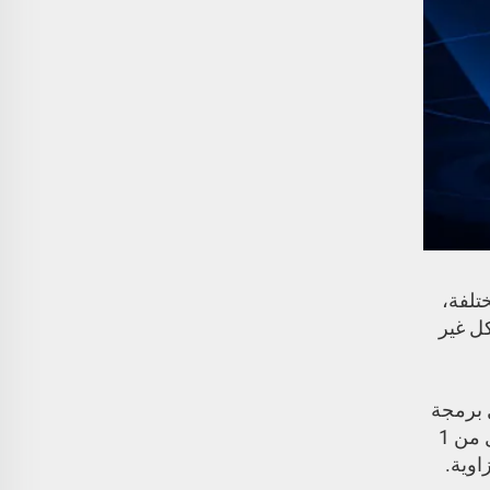
إسقاط لأسفل وتركيب سهل: تتيح هذه الخزنة الجانبية للسرير ذات التصميم الرأسي والمخفي 3 خيارات تركيب مختلفة، 
يمكن تثبيتها من الجهة اليمنى أو اليسرى أو من الأعلى لتلبية احتياجاتك المختلفة. يمكن تخزين الخزنة البيومترية بشكل غير 
سهلة البرمجة والوصول بثلاث طرق: مع بصمة الأصابه الذكية ولوحة المفتاح الرقمية ومفاتيح احتياطية. من السهل برمجة 
لوحة المفاتاح الرقمية ذات 6 أرقام وقارئ البصمة. يسمح الوصول عبر البصمة بالوصول إلى أسلحتك النارية في أقل من 1 
ثانية، مما قد يوفر لك وقتًا ثمينًا في حالات الخطر. مع قارئ البصمة بحجم كبير يمكنه قراءة بصمتك المخزنة من أي زاوية. 