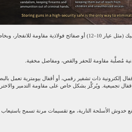
مُصنَّع من الفولاذ المدرفل البارد عالي الجودة السميك (مثل عيار 10–12) أو صفائح فولاذية مقاومة للان
ية مُصلَّبة مقاومة للحفر والقص، ومفاصل مخفية.
قفال ميكانيكية معتمدة من شركة UL، أو أقفال إلكترونية ذات تشفير رقمي، أو أقفال بيومترية تعمل 
فال تجميعية. ويُركَّز بشكل خاص على مقاومة التدمير والاختر
منع خدوش الأسلحة النارية، مع تقسيمات مرنة تسمح باستيعاب ا