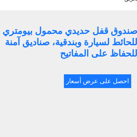
ندوق قفل حديدي محمول بيومتري
لحائط لسيارة وبندقية، صناديق آمنة
لحفاظ على المفاتيح
احصل على عرض أسعار