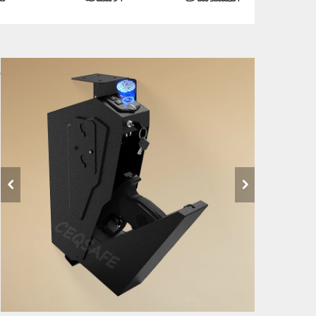
ص
ل
ل