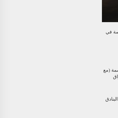
فجار، وبخاصة في
بالبصمة (مع
اق
لبنادق