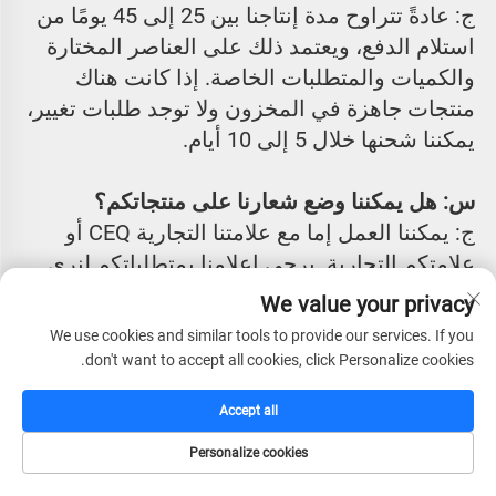
ج: عادةً تتراوح مدة إنتاجنا بين 25 إلى 45 يومًا من 
استلام الدفع، ويعتمد ذلك على العناصر المختارة 
والكميات والمتطلبات الخاصة. إذا كانت هناك 
منتجات جاهزة في المخزون ولا توجد طلبات تغيير، 
يمكننا شحنها خلال 5 إلى 10 أيام. 
س: هل يمكننا وضع شعارنا على منتجاتكم؟ 
ج: يمكننا العمل إما مع علامتنا التجارية CEQ أو 
علامتكم التجارية. يرجى إعلامنا بمتطلباتكم لنرى 
كيف يمكننا المساعدة. 
We value your privacy
We use cookies and similar tools to provide our services. If you
س: هل تقدمون ضمانًا للمنتج؟ 
don't want to accept all cookies, click Personalize cookies.
ج: نقدم ضمانًا محدودًا مجانيًا مدته سنتان. 
Accept all
س: ما هي شروط الدفع الخاصة بك؟ 
Personalize cookies
ج: يمكننا العمل مع خطاب اعتماد أو دفع 30٪ من 
الصفحة الرئيسية
كتالوج
البريد الإلكتروني
الهاتف