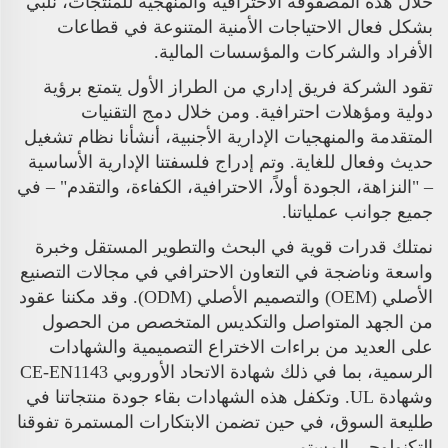
خلال هذه المصفوفة الاحترافية والمنهجية للمنتجات، نلبي
بشكل فعال الاحتياجات الأمنية المتنوعة في قطاعات
الأفراد والشركات والمؤسسات المالية.
تقود الشركة فريق إداري من الطراز الأول يتمتع برؤية
دولية ومؤهلات احترافية. ومن خلال دمج التقنيات
المتقدمة والمنهجيات الإدارية الأجنبية، أنشأنا نظام تشغيل
حديث وفعال للغاية. وتم إدراج فلسفتنا الإدارية الأساسية
– "النزاهة، الجودة أولاً، الاحترافية، الكفاءة، والتقدم" – في
جميع جوانب عملياتنا.
نمتلك قدرات قوية في البحث والتطوير المستقل وخبرة
واسعة وناضجة في التعاون الاحترافي في مجالات التصنيع
الأصلي (OEM) والتصميم الأصلي (ODM). وقد مكننا عقود
من الجهد المتواصل والتكديس المتخصص من الحصول
على العديد من براءات الاختراع التصميمية والشهادات
الرسمية، بما في ذلك شهادة الاتحاد الأوروبي CE-EN1143
وشهادة UL. وتكفل هذه الشهادات بقاء جودة منتجاتنا في
طليعة السوق، في حين تضمن الابتكارات المستمرة تفوقنا
التكنولوجي المستمر.