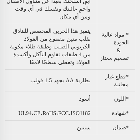
ابقِ أسلحتك بعيدًا عن متناول الأطفال
واحمِ عائلتك ونفسك في أي وقت
ومن أي مكان
يتميز هذا الخزين المخصص للبنادق
* مواد عالية
بقلب متين مصنوع من الفولاذ
الجودة
الكربوني الصلب وطبقة طلاء مكونة
&
من 4 طبقات تقاوم التآكل وأكسدة
تصميم ممتاز
الفولاذ وتعطي سطحًا لامعًا
*قطع غيار
بطارية AA بجهد 1.5 فولت
مجانية
*اللون
أسود
*شهادة
UL94،CE،RoHS،FCC،ISO1182
*ضمان
سنتين