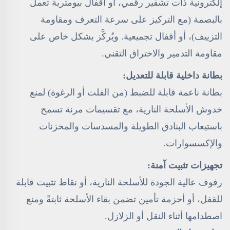
إلكترونية ذات تشفير رقمي، أو أقفال بيومترية تعمل
بالبصمة (مع التركيز على سرعة التعرف ومقاومة
التزييف)، أو أقفال تجميعية. ويُركَّز بشكل خاص على
مقاومة التدمير والاختراق التقني.
بطانة داخلية قابلة للتعديل:
بطانة ناعمة قابلة للضبط (من الفلت أو الرغوة) لمنع
خدوش الأسلحة النارية، مع تقسيمات مرنة تسمح
باستيعاب البنادق الطويلة والمسدسات والمخزنات
والإكسسوارات.
تجهيزات تثبيت آمنة:
رفوف عالية الجودة للأسلحة النارية، أو نقاط تثبيت قابلة
للقفل، أو أحزمة تأمين تضمن بقاء الأسلحة ثابتةً ومنع
اصطدامها أثناء النقل أو الزلازل.