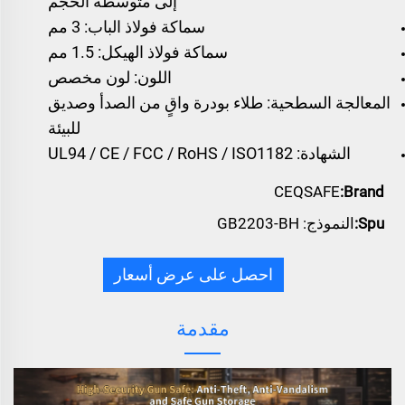
إلى متوسطة الحجم
سماكة فولاذ الباب: 3 مم
سماكة فولاذ الهيكل: 1.5 مم
اللون: لون مخصص
المعالجة السطحية: طلاء بودرة واقٍ من الصدأ وصديق
للبيئة
الشهادة: UL94 / CE / FCC / RoHS / ISO1182
CEQSAFE
Brand:
Spu:
النموذج: GB2203-BH
احصل على عرض أسعار
مقدمة