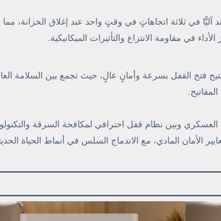
ثبيت صلبة من الفولاذ بقطر ٣٠ مم تمتد آليًّا في ثلاثة اتجاهاتٍ في وقتٍ واحد عند إغلاق الخزانة،
ّز الأداء في مقاومة الانتزاع والتأثيرات الميكانيكية.
يح فتح القفل بسرعة وأمانٍ عالٍ، حيث تجمع بين السلامة العال
لمفاتيح.
ى العسكري وبين نظام قفل احترافي لمكافحة السرقة والتكنولوج
لى معايير الأمان المادي، مع الاندماج السلس في أنماط الحياة الحديث