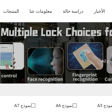
الأخبار
دراسة حالة
معلومات عنا
المنتجات
ج A2
وذج A3
نموذج A6
نموذج A7