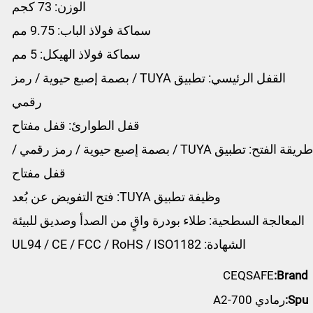
الوزن: 73 كجم
سماكة فولاذ الباب: 9.75 مم
سماكة فولاذ الهيكل: 5 مم
القفل الرئيسي: تطبيق TUYA / بصمة إصبع حيوية / رمز
رقمي
قفل الطوارئ: قفل مفتاح
طريقة الفتح: تطبيق TUYA / بصمة إصبع حيوية / رمز رقمي /
قفل مفتاح
وظيفة تطبيق TUYA: فتح التفويض عن بُعد
المعالجة السطحية: طلاء بودرة واقٍ من الصدأ وصديق للبيئة
الشهادة: UL94 / CE / FCC / RoHS / ISO1182
CEQSAFE
Brand:
Spu:
رمادي A2-700