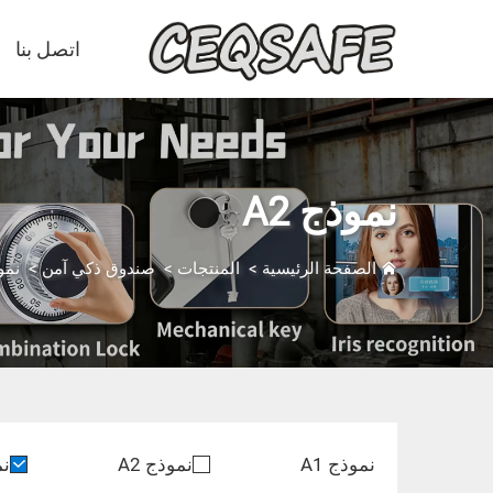
اتصل بنا
نموذج A2
الصفحة الرئيسية
>
المنتجات
>
صندوق ذكي آمن
>
نموذ
نموذج A1
نموذج A2
نم