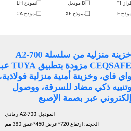
از F1
B موديل
نموذج LH
وذج F
نموذج XF
نموذج CA
خزينة منزلية من سلسلة A2-700
CEQSAFE مزودة بتطبيق A
اي فاي، وخزينة أمنية منزلية فولاذية،
تنبيه ذكي مضاد للسرقة، ووصول
لكتروني عبر بصمة الإصبع
الموديل: A2-700 رمادي
الحجم: ارتفاع 720*عرض 450*عمق 380 مم