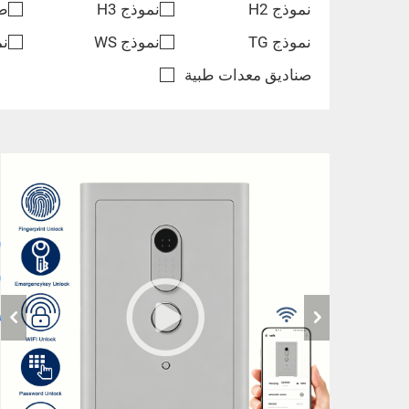
نموذج H2
نموذج H3
طر
نموذج TG
نموذج WS
نم
صناديق معدات طبية
و
و
إ