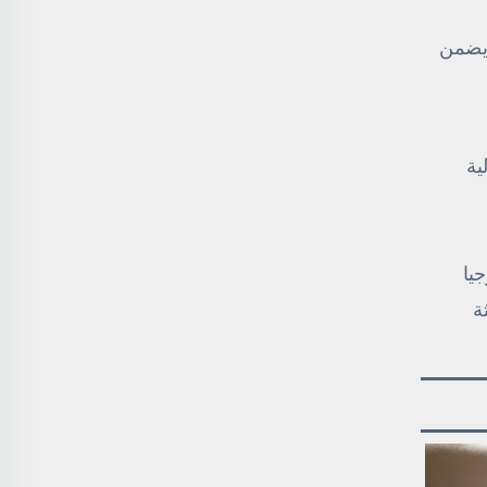
 مما يضمن
ية
يا
ة