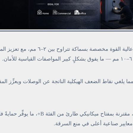
يتكوّن الهيكل الرئيسي من صفائح فولاذية سبائكية عالية القوة مخصصة بسماكة تتراوح بين
 مما يلغي نقاط الضعف الهيكلية الناتجة عن الوصلات ويعزِّز الم
مزوَّدٌ بمجموعة قفل عالية الأمان من الجيل الجديد، مقترنة بمفتاح ميكانيكي طارئ من ال
معايير صناعية أعلى في منع السرقة.