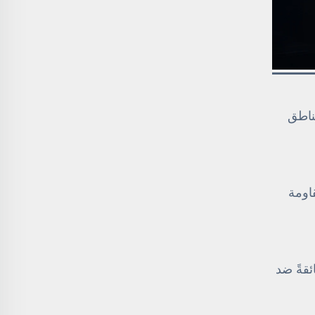
 ٢–٦ مم، مع تعزيز المناطق
قاومة
فئة B+، ما يوفِّر حمايةً فائقةً ضد