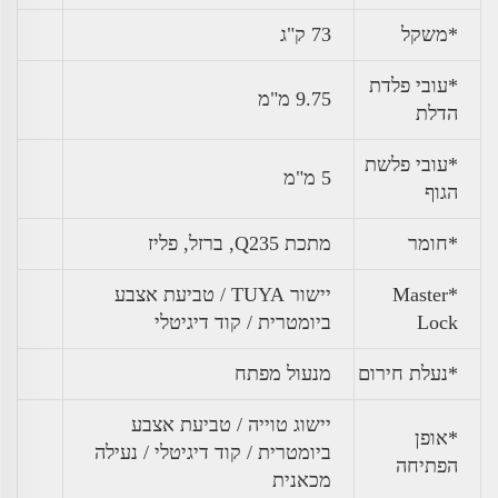
*
משקל
73 ק"ג
*עובי פלדת
9.75 מ"מ
הדלת
*עובי פלשת
5 מ"מ
הגוף
*חומר
מתכת Q235, ברזל, פליז
*Master
יישור TUYA / טביעת אצבע
Lock
ביומטרית / קוד דיגיטלי
*נעלת חירום
מנעול מפתח
יישוג טוייה / טביעת אצבע
*אופן
ביומטרית / קוד דיגיטלי / נעילה
הפתיחה
מכאנית