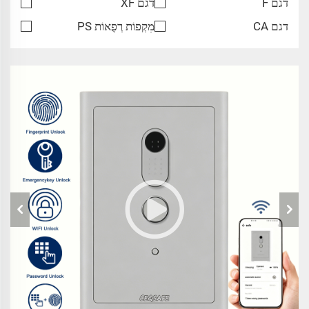
דגם F
דגם XF
דגם CA
מִקְפוֹת רְפֻאוֹת PS