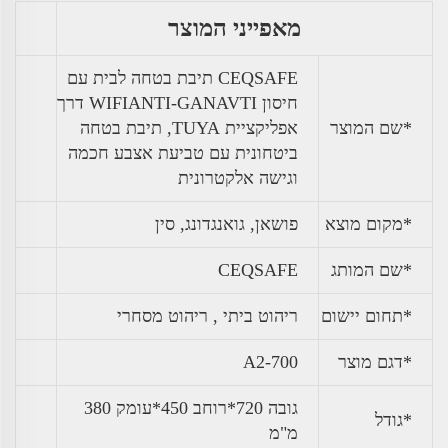
מאפייני המוצר
CEQSAFE תיבת בטחה לבית עם
חיסון WIFIANTI-GANAVTI דרך
*שם המוצר
אפליקציית TUYA, תיבת בטחה
ביטחונית עם טביעת אצבע חכמה
וגישה אלקטרונית
*מקום מוצא
פושאן, גואנגדונג, סין
*שם המותג
CEQSAFE
*תחום יישום
ריהוט ביתי , ריהוט מסחרי
*דגם מוצר
A2-700
גובה 720*רוחב 450*עומק 380
*גודל
מ"מ