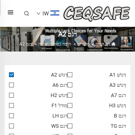
IW
דגם A2
דף הבית
>
מוצרים
>
תיבה בטוחה חכמה
>
דגם A2
דְּגוֹשׁ A1
דְּגוֹשׁ A2
דְּגוֹשׁ A3
דגם A6
דגם A7
דְּגוֹשׁ H2
דְּגוֹשׁ H3
מודל F1
דגם B
דגם LH
דגם TG
דגם WS