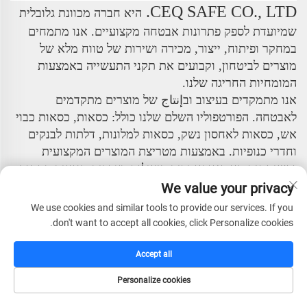
CEQ SAFE CO., LTD.
היא חברה מכוונת גלובלית
שמיועדת לספק פתרונות אבטחה מקצועיים. אנו מתמחים
במחקר ופיתוח, ייצור, מכירה ושירות של טווח מלא של
מוצרים לביטחון, וקבועים את תקני התעשייה באמצעות
המומחיות החריגה שלנו.
אנו מתמקדים בעיצוב ובإنتاج של מוצרים מתקדמים
לאבטחה. הפורטפוליו השלם שלנו כולל: כסאות, כסאות כבוי
אש, כסאות לאחסון נשק, כסאות למלונות, דלתות לבנקים
וחדרי כנופיות. באמצעות מטריצת המוצרים המקצועית
והשיטתית הזו, אנו עומדים ביעילות בצרכים מגוונים בתחום
האבטחה עבור תחומי האזרחי, המסחרי והמוסדות הפיננסיים.
We value your privacy
We use cookies and similar tools to provide our services. If you
החברה מונה צוות ניהול בכיר עם חזון בינלאומי ועמדות
don't want to accept all cookies, click Personalize cookies.
מקצועיות. על ידי שילוב טכנולוגיות מתקדמות מחו"ל ושיטות
ניהול, בנויה מערכת תפעול מודרנית ויעילה ביותר. פילוסופיית
Accept all
הניהול המרכזית שלנו – "אינטגריטי, איכות ראשונה,
מקצועיות, יעילות והתקדמות" – משורשת בכל היבטי
Personalize cookies
פעילותינו.
דף הבית
קטלוג
דוא"ל
טל