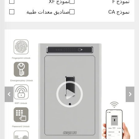
نموذج F
نموذج XF
نموذج CA
صناديق معدات طبية