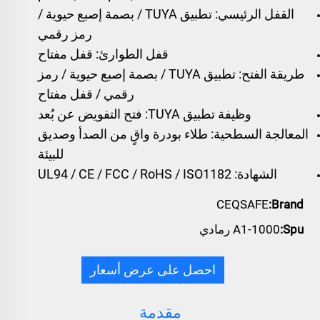
القفل الرئيسي: تطبيق TUYA / بصمة إصبع حيوية /
رمز رقمي
قفل الطوارئ: قفل مفتاح
طريقة الفتح: تطبيق TUYA / بصمة إصبع حيوية / رمز
رقمي / قفل مفتاح
وظيفة تطبيق TUYA: فتح التفويض عن بُعد
المعالجة السطحية: طلاء بودرة واقٍ من الصدأ وصديق
للبيئة
الشهادة: UL94 / CE / FCC / RoHS / ISO1182
CEQSAFE
Brand:
Spu:
A1-1000 رمادي
احصل على عرض أسعار
مقدمة