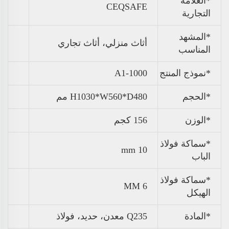
*العلامة
CEQSAFE
التجارية
*المشهد
أثاث منزلي، أثاث تجاري
المناسب
*نموذج المنتج
A1-1000
*الحجم
H1030*W560*D480 مم
*
الوزن
156 كجم
*سماكة فولاذ
10 mm
الباب
*سماكة فولاذ
6 MM
الهيكل
*المادة
Q235 معدن، حديد، فولاذ