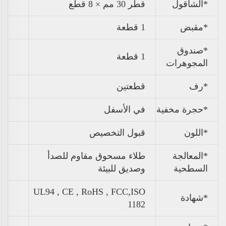
*الشاقول
قطر 30 مم × 8 قطع
*مقبض
1 قطعة
*صندوق
1 قطعة
المجوهرات
*رف
قطعتين
*حجرة مخفية
في الأسفل
*اللون
قبول التخصيص
*المعالجة
طلاء مسحوق مقاوم للصدأ
السطحية
وصديق للبيئة
UL94 , CE , RoHS , FCC,ISO
*شهادة
1182