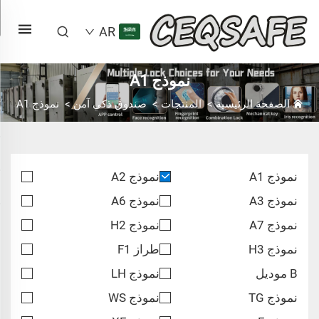
AR
نموذج A1
الصفحة الرئيسية
>
المنتجات
>
صندوق ذكي آمن
>
نموذج A1
نموذج A1
نموذج A2
نموذج A3
نموذج A6
نموذج A7
نموذج H2
نموذج H3
طراز F1
B موديل
نموذج LH
نموذج TG
نموذج WS