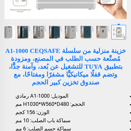
خزينة منزلية من سلسلة A1-1000 CEQSAFE
مُصنَّعة حسب الطلب في المصنع، ومزودة
بتطبيق TUYA للتشغيل عن بُعد، وآمنة جدًّا،
وتضم قفلًا ميكانيكيًّا مشفرًا ومفتاحًا، مع
صندوق تخزين كبير الحجم
الموديل: A1-1000 رمادي
الحجم: H1030*W560*D480 مم
الوزن: 156 كجم
سماكة باب الصلب: 10 مم
سماكة جسم الصلب: 6 مم