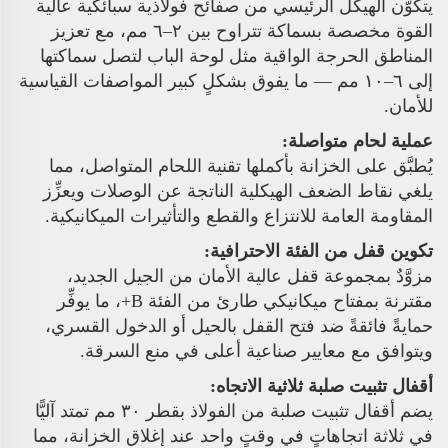
يتكوّن الهيكل الرئيسي من صفائح فولاذية سبائكية عالية
القوة مخصصة بسماكة تتراوح بين ٢–٦ مم، مع تعزيز
المناطق الحرجة الواقية مثل لوحة الباب لتصل سماكتها
إلى ٦–١٠ مم — ما يفوق بشكلٍ كبير المواصفات القياسية
للأمان.
عملية لحام متواصلة:
يُطبَّق على الخزانة بأكملها تقنية اللحام المتواصل، مما
يلغي نقاط الضعف الهيكلية الناتجة عن الوصلات ويعزِّز
المقاومة العامة للانتزاع والقطع والتأثيرات الميكانيكية.
تكوين قفل من الفئة الاحترافية:
مزوَّدٌ بمجموعة قفل عالية الأمان من الجيل الجديد،
مقترنة بمفتاح ميكانيكي طارئ من الفئة B+، ما يوفِّر
حمايةً فائقةً ضد فتح القفل بالحيل أو الدخول القسري،
ويتوافق مع معايير صناعية أعلى في منع السرقة.
أقفال تثبيت صلبة ثلاثية الاتجاه:
يضم أقفال تثبيت صلبة من الفولاذ بقطر ٣٠ مم تمتد آليًّا
في ثلاثة اتجاهاتٍ في وقتٍ واحد عند إغلاق الخزانة، مما