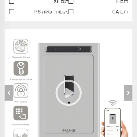
דגם F
דגם XF
דגם CA
מִקְפוֹת רְפֻאוֹת PS