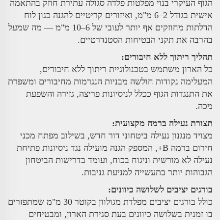
הגוף העיקרי בנוי מפלטות פלדה סגולה עתירת חוזק בהתאמה
אישית בגודל 2–6 מ"מ, ואיזורים קריטיים להגנה כגון לוח
הדלתות מחוזקים אף יותר לעובי של 6–10 מ"מ — מה שמעל
בהרבה את תקני הבטיחות הסטנדרטיים.
תהליך ריתוך ללא חיבורים:
כל הארון משתמש בטכנולוגיית ריתוך ללא חיבורים,
המעלימה נקודות חולשה מבניות הנגרמות מחיבורים ומשפרת
את התנגדות הגוף ככלל לניסיונות פריצה, גזירה והשפעת
מכה.
תצורת נעילה ברמה מקצועית:
מצויד מנגנון נעילה ביטחוני דור חדש, בשילוב מפתח מכני
חירום ברמה B+, המספק הגנה מועילה נגד ניסיונות פתיחת
נעילה לא מורשית וניגוח בכוח, ועומד בדרישות הביטחון
הגבוהות יותר בתעשייה למניעת גניבות.
בורגים יציבים לשלושה כיוונים:
כולל בורגים יציבים מפלדת מגולוון בקוטר 30 מ"מ שמתפזרים
בו זמנית בשלושה כיוונים בעת סגירת הארון, ומבטיחים