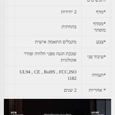
לתכשיטים
*מדף
2 יחידות
*ממדף
בתחתית
מוסתר
*צבע
מקבלים התאמה אישית
שכבת הגנה מפני חלודה ופודר
*עיבוד פני
אקולוגית
UL94 , CE , RoHS , FCC,ISO
*תעודה
1182
* אחריות
2 שנים