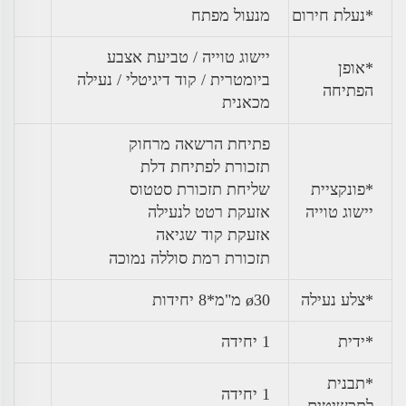
*נעלת חירום
מנעול מפתח
יישוג טוייה / טביעת אצבע
*אופן
ביומטרית / קוד דיגיטלי / נעילה
הפתיחה
מכאנית
פתיחת הרשאה מרחוק
תזכורת לפתיחת דלת
*פונקציית
שליחת תזכורת סטטוס
יישוג טוייה
אזעקת רטט לנעילה
אזעקת קוד שגיאה
תזכורת רמת סוללה נמוכה
*צלע נעילה
ø30 מ"מ*8 יחידות
*ידית
1 יחידה
*תבנית
1 יחידה