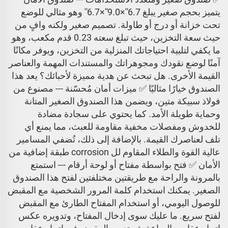
يتميز بحجم صغير يبلغ 6.7''×9.0''×6.7'' وهو مثالي للوضع
تحت خزانة أو درج أو طاولة. تصميم صغير ولكنه وافٍ من
حيث سعة التخزين، حيث تبلغ سعته 0.23 قدم مكعب، وهو
ما يكفي لتلبية احتياجاتك المنزلية من التخزين، ويوفر مكانًا
آمنًا لوضع نقودك ومجوهراتك والمستندات المهمة والعناصر
القيمة الأخرى. هل تبحث عن هدية مميزة لأحبائك؟ يعد هذا
الصندوق خيارًا مثاليًا ✅ ميزات أمان مُحسّنة --- مصنوع من
فولاذ سبيكة متين، ويضمن هذا الصندوق الصغير المتانة
وحماية طويلة الأمد. كما يحتوي على سجادة مضادة
للخدوش ومفصلات مخفية مقاومة للعبث، مما يمنع أي
تلف لعناصرك القيمة. بالإضافة إلى ذلك، تُضفي المسامير
عالية القوة والطلاء المقاوم لل corrosion طبقة إضافية من
الأمان ✅ فتح بواسطة مفتاح أو لوحة أرقام --- استمتع
بالمرونة والراحة مع طريقتين مختلفتين لفتح هذا الصندوق
الصغير. يمكنك استخدام كلمة المرور الشخصية مع المقبض
للوصول اليومي، أو استخدام المفتاح الطارئ مع المقبض
لفتح سريع. ما عليك سوى إدخال المفتاح، وتدويره عكس