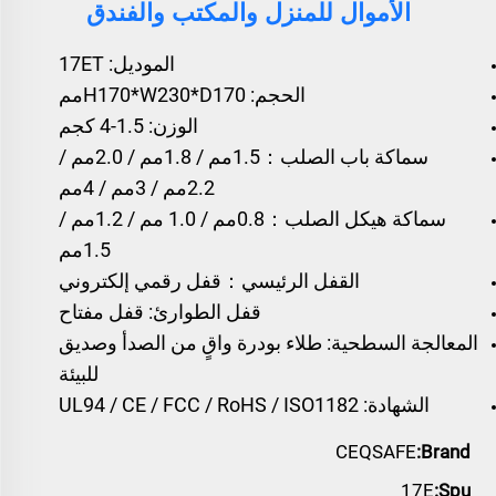
الأموال للمنزل والمكتب والفندق
الموديل: 17ET
الحجم: H170*W230*D170مم
الوزن: 1.5-4 كجم
سماكة باب الصلب：1.5مم / 1.8مم / 2.0مم /
2.2مم / 3مم / 4مم
سماكة هيكل الصلب：0.8مم / 1.0 مم / 1.2مم /
1.5مم
القفل الرئيسي：قفل رقمي إلكتروني
قفل الطوارئ: قفل مفتاح
المعالجة السطحية: طلاء بودرة واقٍ من الصدأ وصديق
للبيئة
الشهادة: UL94 / CE / FCC / RoHS / ISO1182
CEQSAFE
Brand:
17E
Spu: