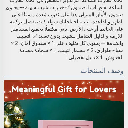
اتجاه عقارب الساعة، ثم تدوير المقبض في اتجاه عقارب
الساعة لفتح باب الصندوق ✅ خيارات تثبيت سهلة --- يحتوي
صندوق الأمان المنزلي هذا على ثقوب مُعدة مسبقًا على
الظهر والقاعدة، لتلبية احتياجاتك سواء كنت تفضل تركيبه
على الحائط أو على الأرض. يأتي مكتملًا بجميع المسامير
اللازمة والدليل الشامل للتثبيت بدون تعقيد ✅ التغليف
والخدمة --- يحتوي كل تغليف على 1 × صندوق أمان، 2 ×
مفتاح طوارئ، 2 × مسمار تثبيت، 1 × سجادة مضادة
للخدوش، 1 × دليل تفصيلي.
وصف المنتجات