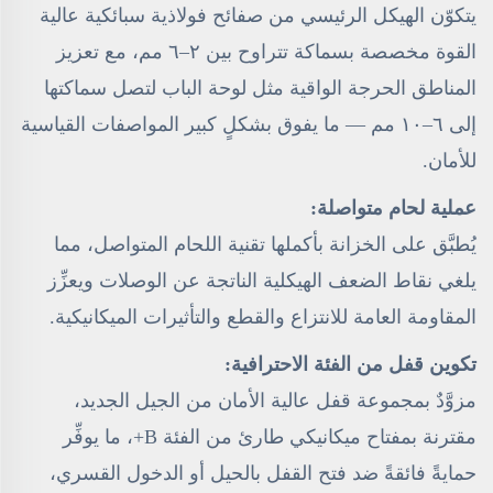
يتكوّن الهيكل الرئيسي من صفائح فولاذية سبائكية عالية
القوة مخصصة بسماكة تتراوح بين ٢–٦ مم، مع تعزيز
المناطق الحرجة الواقية مثل لوحة الباب لتصل سماكتها
إلى ٦–١٠ مم — ما يفوق بشكلٍ كبير المواصفات القياسية
للأمان.
عملية لحام متواصلة:
يُطبَّق على الخزانة بأكملها تقنية اللحام المتواصل، مما
يلغي نقاط الضعف الهيكلية الناتجة عن الوصلات ويعزِّز
المقاومة العامة للانتزاع والقطع والتأثيرات الميكانيكية.
تكوين قفل من الفئة الاحترافية:
مزوَّدٌ بمجموعة قفل عالية الأمان من الجيل الجديد،
مقترنة بمفتاح ميكانيكي طارئ من الفئة B+، ما يوفِّر
حمايةً فائقةً ضد فتح القفل بالحيل أو الدخول القسري،