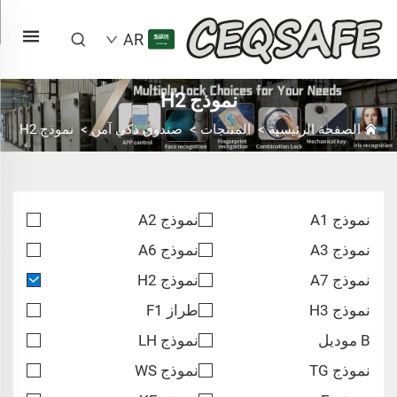
AR
نموذج H2
الصفحة الرئيسية
>
المنتجات
>
صندوق ذكي آمن
>
نموذج H2
نموذج A1
نموذج A2
نموذج A3
نموذج A6
نموذج A7
نموذج H2
نموذج H3
طراز F1
B موديل
نموذج LH
نموذج TG
نموذج WS