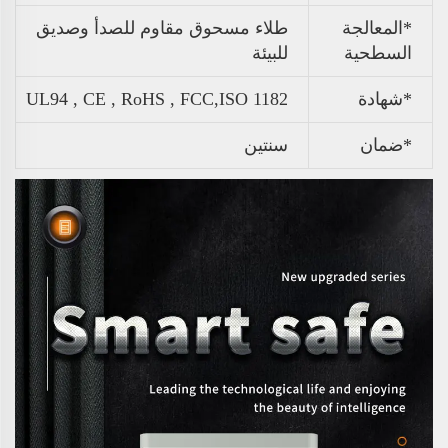
*المعالجة
طلاء مسحوق مقاوم للصدأ وصديق
السطحية
للبيئة
*شهادة
UL94 , CE , RoHS , FCC,ISO 1182
*ضمان
سنتين