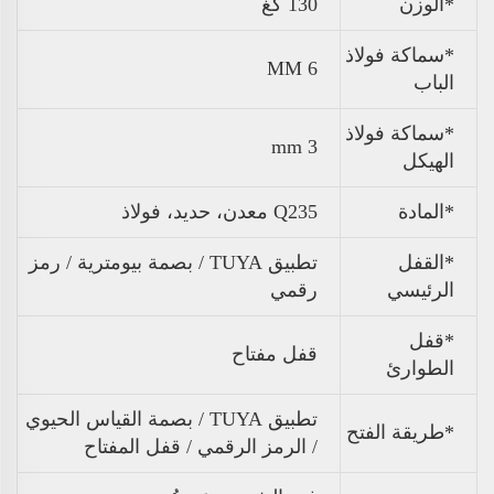
*
الوزن
130 كغ
*سماكة فولاذ
6 MM
الباب
*سماكة فولاذ
3 mm
الهيكل
*المادة
Q235 معدن، حديد، فولاذ
*القفل
تطبيق TUYA / بصمة بيومترية / رمز
الرئيسي
رقمي
*قفل
قفل مفتاح
الطوارئ
تطبيق TUYA / بصمة القياس الحيوي
*طريقة الفتح
/ الرمز الرقمي / قفل المفتاح