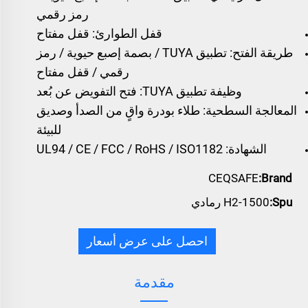
رمز رقمي
قفل الطوارئ: قفل مفتاح
طريقة الفتح: تطبيق TUYA / بصمة إصبع حيوية / رمز
رقمي / قفل مفتاح
وظيفة تطبيق TUYA: فتح التفويض عن بُعد
المعالجة السطحية: طلاء بودرة واقٍ من الصدأ وصديق
للبيئة
الشهادة: UL94 / CE / FCC / RoHS / ISO1182
CEQSAFE
Brand:
Spu:
H2-1500 رمادي
احصل على عرض أسعار
مقدمة