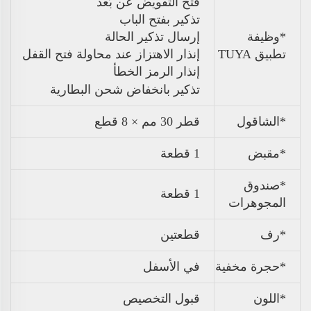
فتح التفويض عن بُعد
تذكير بفتح الباب
*وظيفة
إرسال تذكير الحالة
تطبيق TUYA
إنذار الاهتزاز عند محاولة فتح القفل
إنذار الرمز الخطأ
تذكير بانخفاض شحن البطارية
*الشاقول
قطر 30 مم × 8 قطع
*مقبض
1 قطعة
*صندوق
1 قطعة
المجوهرات
*رف
قطعتين
*حجرة مخفية
في الأسفل
*اللون
قبول التخصيص