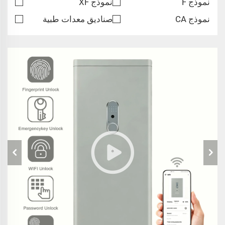
نموذج F
نموذج XF
نموذج CA
صناديق معدات طبية