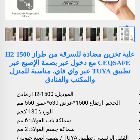
علبة تخزين مضادة للسرقة من طراز H2-1500
CEQSAFE مع دخول عبر بصمة الإصبع عبر
تطبيق TUYA عبر واي فاي، مناسبة للمنزل
والمكتب والفنادق
الموديل: H2-1500 رمادي
الحجم: ارتفاع 1500*عرض 630*عمق 550 مم
الوزن: 130 كجم
سماكة باب الفولاذ: 6 مم
سماكة جسم الفولاذ: 2 مم
القفل الرئيسي: تطبيق TUYA / بصمة إصبع حيوية /