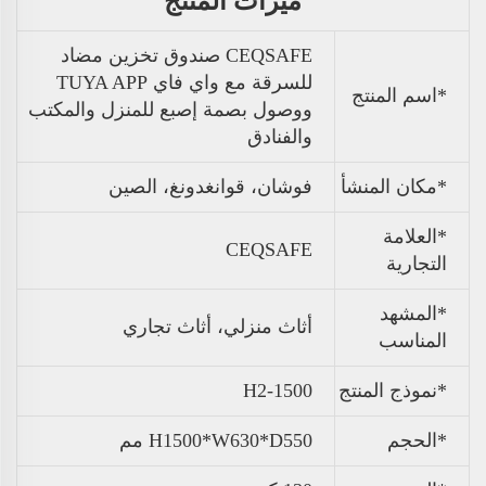
ميزات المنتج
CEQSAFE صندوق تخزين مضاد
للسرقة مع واي فاي TUYA APP
*اسم المنتج
ووصول بصمة إصبع للمنزل والمكتب
والفنادق
*مكان المنشأ
فوشان، قوانغدونغ، الصين
*العلامة
CEQSAFE
التجارية
*المشهد
أثاث منزلي، أثاث تجاري
المناسب
*نموذج المنتج
H2-1500
*الحجم
H1500*W630*D550 مم