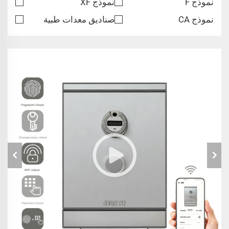
نموذج F
نموذج XF
نموذج CA
صناديق معدات طبية