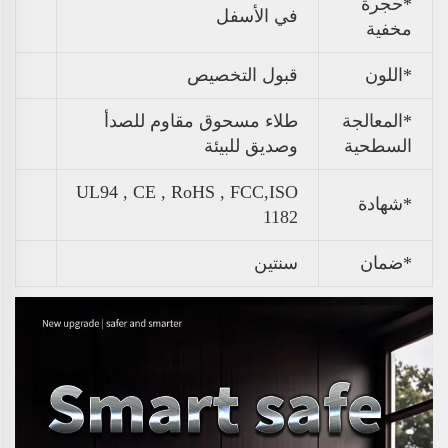
*حجرة
في الأسفل
مخفية
*اللون
قبول التخصيص
*المعالجة
طلاء مسحوق مقاوم للصدأ
السطحية
وصديق للبيئة
UL94 , CE , RoHS , FCC,ISO
*شهادة
1182
*ضمان
سنتين