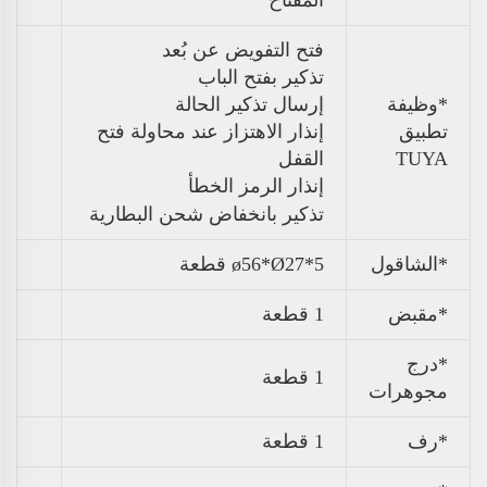
المفتاح
فتح التفويض عن بُعد
تذكير بفتح الباب
*وظيفة
إرسال تذكير الحالة
تطبيق
إنذار الاهتزاز عند محاولة فتح
TUYA
القفل
إنذار الرمز الخطأ
تذكير بانخفاض شحن البطارية
*الشاقول
ø56*Ø27*5 قطعة
*مقبض
1 قطعة
*درج
1 قطعة
مجوهرات
*رف
1 قطعة