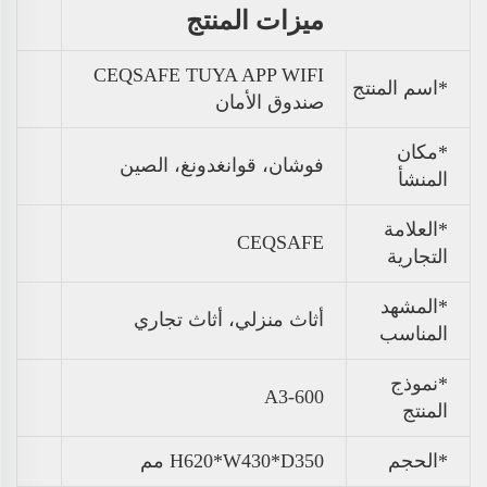
ميزات المنتج
CEQSAFE TUYA APP WIFI
*اسم المنتج
صندوق الأمان
*مكان
فوشان، قوانغدونغ، الصين
المنشأ
*العلامة
CEQSAFE
التجارية
*المشهد
أثاث منزلي، أثاث تجاري
المناسب
*نموذج
A3-600
المنتج
*الحجم
H620*W430*D350 مم