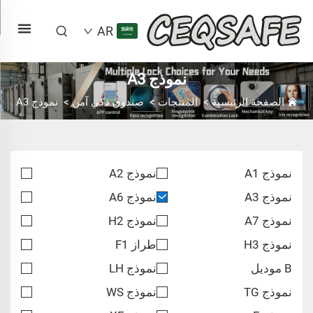
AR
نموذج A3
الصفحة الرئيسية
>
المنتجات
>
صندوق ذكي آمن
>
نموذج A3
نموذج A1
نموذج A2
نموذج A3
نموذج A6
نموذج A7
نموذج H2
نموذج H3
طراز F1
B موديل
نموذج LH
نموذج TG
نموذج WS