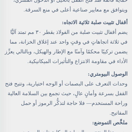
حمايةً فائقةً ضد فتح القفل بالحيل أو الدخول القسري،
ويتوافق مع معايير صناعية أعلى في منع السرقة.
أقفال تثبيت صلبة ثلاثية الاتجاه:
يضم أقفال تثبيت صلبة من الفولاذ بقطر ٣٠ مم تمتد آليًّا
في ثلاثة اتجاهاتٍ في وقتٍ واحد عند إغلاق الخزانة، مما
يضمن تركيبًا محكمًا وآمنًا مع الإطار والهيكل، وبالتالي يعزِّز
الأداء في مقاومة الانتزاع والتأثيرات الميكانيكية.
الوصول البيومتري:
وحدات التعرف على البصمات أو الوجه اختيارية، وتتيح فتح
القفل بسرعة وأمانٍ عالٍ، حيث تجمع بين السلامة العالية
وراحة المستخدم— فلا حاجة لتذكُّر الرموز أو حمل
المفاتيح.
ملخَّص التموضع: