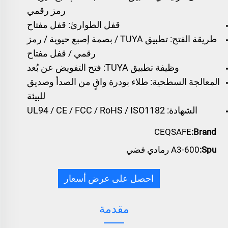
رمز رقمي
قفل الطوارئ: قفل مفتاح
طريقة الفتح: تطبيق TUYA / بصمة إصبع حيوية / رمز
رقمي / قفل مفتاح
وظيفة تطبيق TUYA: فتح التفويض عن بُعد
المعالجة السطحية: طلاء بودرة واقٍ من الصدأ وصديق
للبيئة
الشهادة: UL94 / CE / FCC / RoHS / ISO1182
CEQSAFE
Brand:
Spu:
A3-600 رمادي فضي
احصل على عرض أسعار
مقدمة