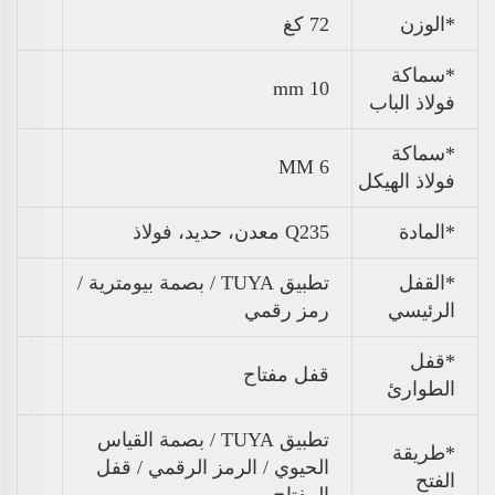
*
الوزن
72 كغ
*سماكة
10 mm
فولاذ الباب
*سماكة
6 MM
فولاذ الهيكل
*المادة
Q235 معدن، حديد، فولاذ
*القفل
تطبيق TUYA / بصمة بيومترية /
الرئيسي
رمز رقمي
*قفل
قفل مفتاح
الطوارئ
تطبيق TUYA / بصمة القياس
*طريقة
الحيوي / الرمز الرقمي / قفل
الفتح