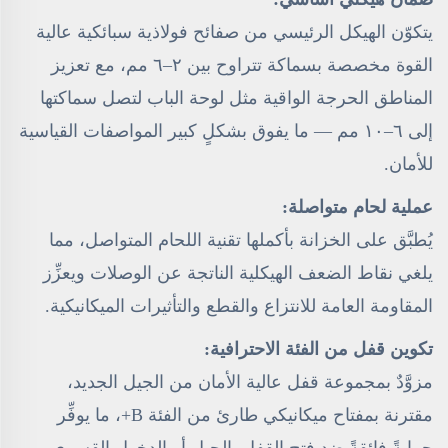
يتكوّن الهيكل الرئيسي من صفائح فولاذية سبائكية عالية
القوة مخصصة بسماكة تتراوح بين ٢–٦ مم، مع تعزيز
المناطق الحرجة الواقية مثل لوحة الباب لتصل سماكتها
إلى ٦–١٠ مم — ما يفوق بشكلٍ كبير المواصفات القياسية
للأمان.
عملية لحام متواصلة:
يُطبَّق على الخزانة بأكملها تقنية اللحام المتواصل، مما
يلغي نقاط الضعف الهيكلية الناتجة عن الوصلات ويعزِّز
المقاومة العامة للانتزاع والقطع والتأثيرات الميكانيكية.
تكوين قفل من الفئة الاحترافية:
مزوَّدٌ بمجموعة قفل عالية الأمان من الجيل الجديد،
مقترنة بمفتاح ميكانيكي طارئ من الفئة B+، ما يوفِّر