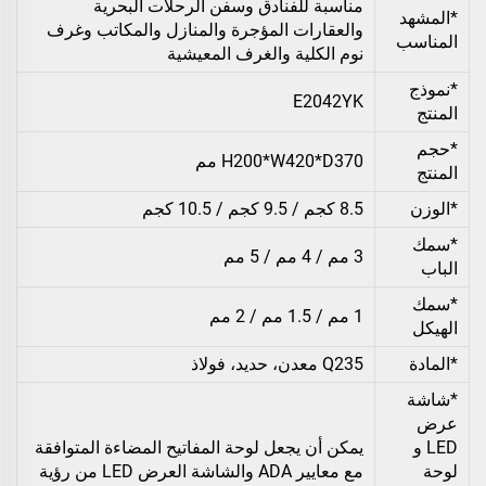
مناسبة للفنادق وسفن الرحلات البحرية
*المشهد
والعقارات المؤجرة والمنازل والمكاتب وغرف
المناسب
نوم الكلية والغرف المعيشية
*نموذج
E2042YK
المنتج
*حجم
H200*W420*D370 مم
المنتج
*الوزن
8.5 كجم / 9.5 كجم / 10.5 كجم
*سمك
3 مم / 4 مم / 5 مم
الباب
*سمك
1 مم / 1.5 مم / 2 مم
الهيكل
*المادة
Q235 معدن، حديد، فولاذ
*شاشة
عرض
LED و
يمكن أن يجعل لوحة المفاتيح المضاءة المتوافقة
لوحة
مع معايير ADA والشاشة العرض LED من رؤية