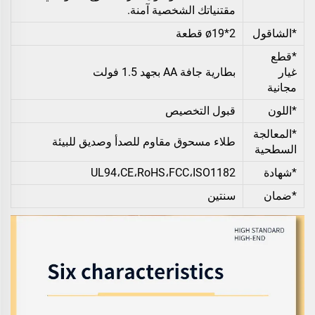
مقتنياتك الشخصية آمنة.
*الشاقول
ø19*2 قطعة
*قطع
غيار
بطارية جافة AA بجهد 1.5 فولت
مجانية
*اللون
قبول التخصيص
*المعالجة
طلاء مسحوق مقاوم للصدأ وصديق للبيئة
السطحية
*شهادة
UL94،CE،RoHS،FCC،ISO1182
*ضمان
سنتين