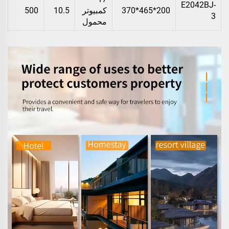
E2042BJ-
200*465*370
كمبيوتر
10.5
500
3
محمول