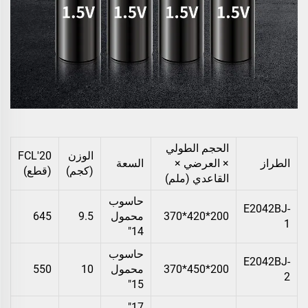
الحجم الطولي
الوزن
20'FCL
الطراز
× العرضي ×
السعة
(كجم)
(قطع)
القاعدي (ملم)
حاسوب
E2042BJ-
200*420*370
محمول
9.5
645
1
14"
حاسوب
E2042BJ-
200*450*370
محمول
10
550
2
15"
17"