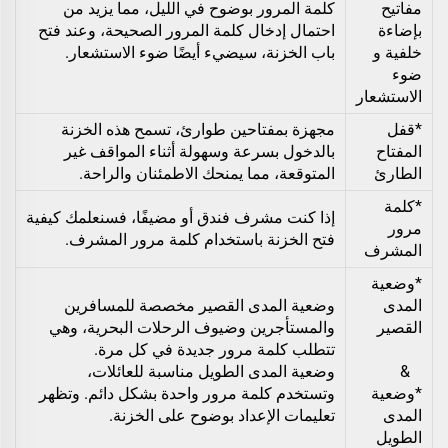
مفاتيح
كلمة المرور بوضوح في الليل، مما يزيد من
بإضاءة
احتمال إدخال كلمة المرور الصحيحة، وعند فتح
خلفية و
باب الخزنة، سيضيء أيضًا ضوء الاستشعار.
ضوء
الاستشعار
*قفل
مجهزة بمفتاحين طوارئ، تسمح هذه الخزنة
المفتاح
بالدخول بسرعة وسهولة أثناء المواقف غير
الطارئ
المتوقعة، مما يمنحك الاطمئنان والراحة.
*كلمة
إذا كنت مشرف فندق أو مضيفًا، فسنعلمك كيفية
مرور
فتح الخزنة باستخدام كلمة مرور المشرف.
المشرف
*وضعية
المدى
وضعية المدى القصير مخصصة للمسافرين
القصير
والمستأجرين وضيوف الرحلات البحرية، وهي
تتطلب كلمة مرور جديدة في كل مرة.
&
وضعية المدى الطويل مناسبة للعائلات،
*وضعية
وتستخدم كلمة مرور واحدة بشكل دائم. وتظهر
المدى
تعليمات الإعداد بوضوح على الخزنة.
الطويل