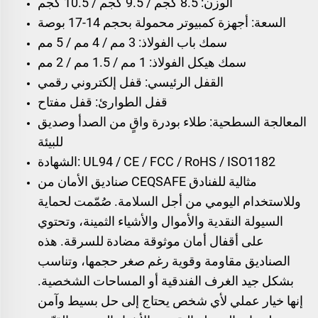
الوزن: 8.5 كجم / 9.5 كجم / 10.5 كجم
السعة: أجهزة كمبيوتر محمولة بحجم 14-17 بوصة
سمك باب الفولاذ: 3 مم / 4 مم / 5 مم
سمك هيكل الفولاذ: 1 مم / 1.5 مم / 2 مم
القفل الرئيسي: قفل إلكتروني رقمي
قفل الطوارئ: قفل مفتاح
المعالجة السطحية: طلاء بودرة واقٍ من الصدأ وصديق
للبيئة
الشهادة: UL94 / CE / FCC / RoHS / ISO1182
صناديق الأمان من CEQSAFE مثالية للفنادق
وللاستخدام اليومي من أجل السلامة. صُمّمت لحماية
السيولة النقدية والأموال والأشياء الثمينة، وتحتوي
على أقفال أمان موثوقة مضادة للسرقة. هذه
الصناديق مقاومة وقوية رغم صغر حجمها، وتناسب
بشكل جيد الغرف الفندقية أو المساحات الشخصية.
إنها خيار عملي لأي شخص يحتاج إلى حل بسيط وآمن