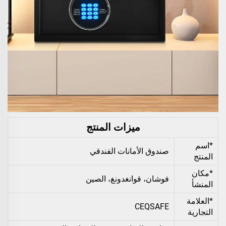
ميزات المنتج
*اسم
صندوق الأمانات الفندقي
المنتج
*مكان
فوشان، قوانغدونغ، الصين
المنشأ
*العلامة
CEQSAFE
التجارية