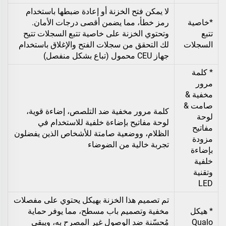
لا يمكن فتح الخزنة أو إعادة ضبطها باستخدام
*خاصية
رمز خطأ، مما يضمن أقصى درجات الأمان.
تتبع
وتحتوي الخزنة على
خاصية تتبع السجلات تتيح
السجلات
لك التحقق من سجلات الفتح والإغلاق باستخدام
جهاز CEU محمول (تباع بشكل منفصل)
* كلمة
مرور
مخفية &
صامت &
كلمة مرور مخفية ضد التلصص، إضاءة قوية،
لوحة
لوحة مفاتيح بإضاءة خلفية للاستخدام في
مفاتيح
الظلام، ووضعية صامتة للأشخاص الذين يفضلون
مزودة
تجربة خالية من الضوضاء
بإضاءة
خلفية
وتقنية
LED
تم تصميم هذا الخزنة بهيكل يحتوي على مفصلات
* هيكل
مخفية وتصميم باب مسطح، مما يوفر حماية
Qualo
مُحسّنة ضد الوصول غير المصرح به، ويبقي