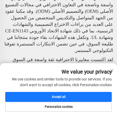
واسعة وناضجة في التعاون الاحترافي في مجالات التصنيع
الأصلي (OEM) والتصميم الأصلي (ODM). وقد مكننا عقود
من الجهد المتواصل والتكديس المتخصص من الحصول
على العديد من براءات الاختراع التصميمية والشهادات
الرسمية، بما في ذلك شهادة الاتحاد الأوروبي CE-EN1143
وشهادة UL. وتكفل هذه الشهادات بقاء جودة منتجاتنا في
طليعة السوق، في حين تضمن الابتكارات المستمرة تفوقنا
التكنولوجي المستمر.
لقد اكتسبت معاييرنا الاحترافية ثقة واسعة في السوق
الدولية. وفي الخارج، أصبحت شركة CEQ شريكًا تصنيعيًا
We value your privacy
طويل الأجل للعديد من الشركات المعروفة دوليًا، وتحتل
مرتبة متقدمة بين أبرز الشركات المصدرة في القطاع.
We use cookies and similar tools to provide our services. If you
don't want to accept all cookies, click Personalize cookies.
وتُوزَّع منتجاتنا عبر أوروبا والشرق الأوسط وأفريقيا
والأمريكيتين وآسيا، وتحظى بشعبية كبيرة بين العملاء حول
Accept all
العالم.
Personalize cookies
تقف شركة CEQ Safe Co., Ltd. على أهبة الاستعداد
لتوفير منتجات أمنية عالية الجودة وموثوقة للغاية لشركائنا
الصفحة الرئيسية
كتالوج
البريد الإلكتروني
الهاتف