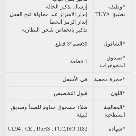
*وظيفة
إرسال تذكير الحالة
تطبيق TUYA
إنذار الاهتزاز عند محاولة فتح القفل
إنذار الرمز الخطأ
تذكير بانخفاض شحن البطارية
*الشاقول
ø30مم*3 قطع
*صندوق
1 قطعة
المجوهرات
*حجرة مخفية
في الأسفل
*اللون
قبول التخصيص
*المعالجة
طلاء مسحوق مقاوم للصدأ وصديق
السطحية
للبيئة
*شهادة
UL94 , CE , RoHS , FCC,ISO 1182