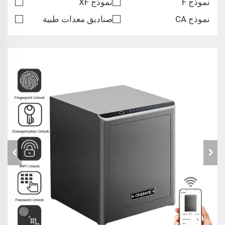
نموذج F
نموذج XF
نموذج CA
صناديق معدات طبية