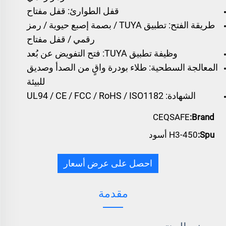
قفل الطوارئ: قفل مفتاح
طريقة الفتح: تطبيق TUYA / بصمة إصبع حيوية / رمز
رقمي / قفل مفتاح
وظيفة تطبيق TUYA: فتح التفويض عن بُعد
المعالجة السطحية: طلاء بودرة واقٍ من الصدأ وصديق
للبيئة
الشهادة: UL94 / CE / FCC / RoHS / ISO1182
CEQSAFE
Brand:
Spu:
H3-450 أسود
احصل على عرض أسعار
مقدمة