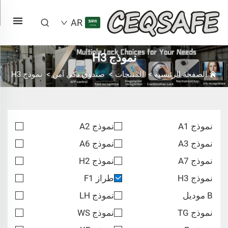
AR
نموذج H3
الصفحة الرئيسية
>
المنتجات
>
صندوق ذكي آمن
>
نموذج H3
نموذج A1
نموذج A2
نموذج A3
نموذج A6
نموذج A7
نموذج H2
نموذج H3
طراز F1
B موديل
نموذج LH
نموذج TG
نموذج WS