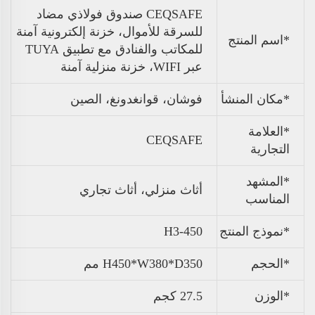
CEQSAFE صندوق فولاذي مضاد
للسرقة للأموال، خزنة إلكترونية آمنة
*اسم المنتج
للمكاتب والفنادق مع تطبيق TUYA
عبر WIFI، خزنة منزلية آمنة
*مكان المنشأ
فوشان، قوانغدونغ، الصين
*العلامة
CEQSAFE
التجارية
*المشهد
أثاث منزلي، أثاث تجاري
المناسب
*نموذج المنتج
H3-450
*الحجم
H450*W380*D350 مم
*
الوزن
27.5 كجم