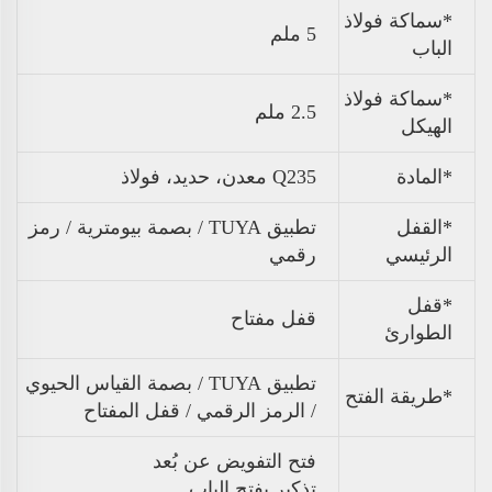
*سماكة فولاذ
5 ملم
الباب
*سماكة فولاذ
2.5 ملم
الهيكل
*المادة
Q235 معدن، حديد، فولاذ
*القفل
تطبيق TUYA / بصمة بيومترية / رمز
الرئيسي
رقمي
*قفل
قفل مفتاح
الطوارئ
تطبيق TUYA / بصمة القياس الحيوي
*طريقة الفتح
/ الرمز الرقمي / قفل المفتاح
فتح التفويض عن بُعد
تذكير بفتح الباب