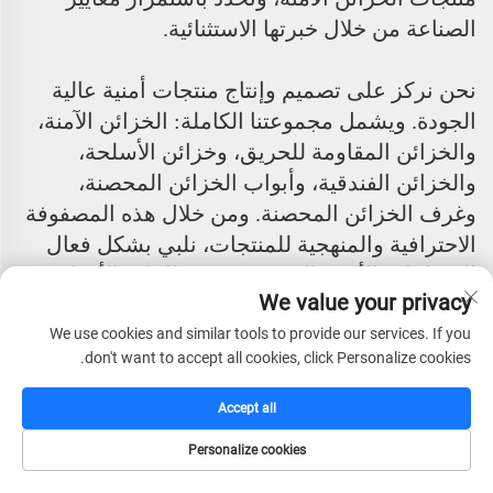
الصناعة من خلال خبرتها الاستثنائية.
نحن نركز على تصميم وإنتاج منتجات أمنية عالية
الجودة. ويشمل مجموعتنا الكاملة: الخزائن الآمنة،
والخزائن المقاومة للحريق، وخزائن الأسلحة،
والخزائن الفندقية، وأبواب الخزائن المحصنة،
وغرف الخزائن المحصنة. ومن خلال هذه المصفوفة
الاحترافية والمنهجية للمنتجات، نلبي بشكل فعال
الاحتياجات الأمنية المتنوعة في قطاعات الأفراد
We value your privacy
والشركات والمؤسسات المالية.
تقود الشركة فريق إداري من الطراز الأول يتمتع
We use cookies and similar tools to provide our services. If you
don't want to accept all cookies, click Personalize cookies.
برؤية دولية ومؤهلات احترافية. ومن خلال دمج
التقنيات المتقدمة والمنهجيات الإدارية الأجنبية،
Accept all
أنشأنا نظام تشغيل حديث وفعال للغاية. وتم إدراج
Personalize cookies
فلسفتنا الإدارية الأساسية – "النزاهة، الجودة أولاً،
الصفحة الرئيسية
كتالوج
البريد الإلكتروني
الهاتف
الاحترافية، الكفاءة، والتقدم" – في جميع جوانب