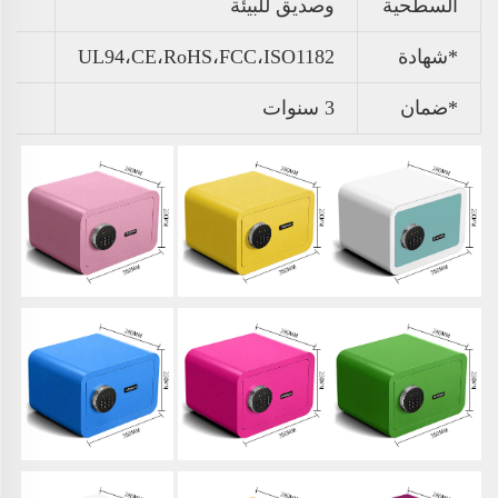
السطحية
وصديق للبيئة
*شهادة
UL94،CE،RoHS،FCC،ISO1182
*ضمان
3 سنوات