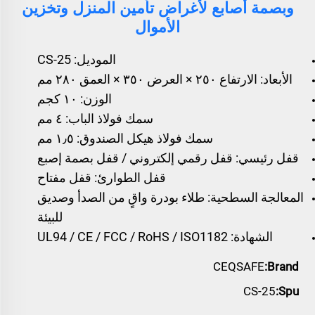
وبصمة أصابع لأغراض تأمين المنزل وتخزين
الأموال
الموديل: CS-25
الأبعاد: الارتفاع ٢٥٠ × العرض ٣٥٠ × العمق ٢٨٠ مم
الوزن: ١٠ كجم
سمك فولاذ الباب: ٤ مم
سمك فولاذ هيكل الصندوق: ١٫٥ مم
قفل رئيسي: قفل رقمي إلكتروني / قفل بصمة إصبع
قفل الطوارئ: قفل مفتاح
المعالجة السطحية: طلاء بودرة واقٍ من الصدأ وصديق
للبيئة
الشهادة: UL94 / CE / FCC / RoHS / ISO1182
CEQSAFE
Brand:
CS-25
Spu: