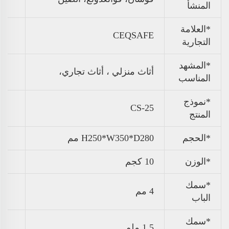
المنشأ
*العلامة
CEQSAFE
التجارية
*المشهد
أثاث منزلي ،
أثاث تجاري،
المناسب
*نموذج
CS-25
المنتج
*الحجم
H250*W350*D280 مم
*الوزن
10 كجم
*سمك
4 مم
الباب
*سمك
1.5 ملم