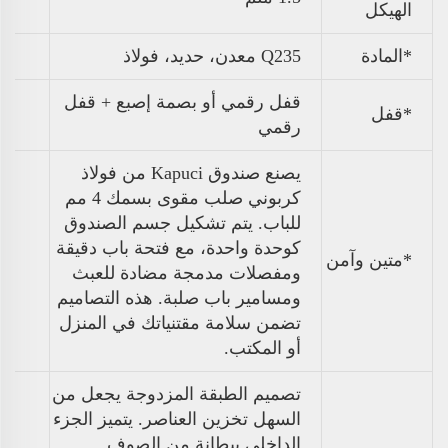
الهيكل
*المادة
Q235 معدن، حديد، فولاذ
قفل رقمي أو بصمة إصبع + قفل
*قفل
رقمي
يصنع صندوق Kapuci من فولاذ
كربوني صلب مقوى بسمك 4 مم
للباب. يتم تشكيل جسم الصندوق
كوحدة واحدة، مع فتحة باب دقيقة
*متين وآمن
ومفصلات مدمجة مضادة للعبث
ومسامير باب صلبة. هذه التصاميم
تضمن سلامة مقتنياتك في المنزل
أو المكتب.
تصميم الطبقة المزدوجة يجعل من
السهل تخزين العناصر. يتميز الجزء
الداخلي ببطانة من الصوف