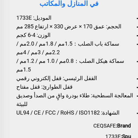
في المنازل والمكاتب
الموديل: 1733E
الحجم: عمق 170 × عرض 330 × ارتفاع 285 مم
الوزن: 4-6 كجم
سماكة باب الصلب：1.5مم / 1.8مم / 2.0مم /
2.2مم / 3مم / 4مم
سماكة هيكل الصلب：0.8مم / 1.0 مم / 1.2مم /
1.5مم
القفل الرئيسي: قفل إلكتروني رقمي
قفل الطوارئ: قفل مفتاح
المعالجة السطحية: طلاء بودرة واقٍ من الصدأ وصديق
للبيئة
الشهادة: UL94 / CE / FCC / RoHS / ISO1182
CEQSAFE
Brand:
1733E
Spu: