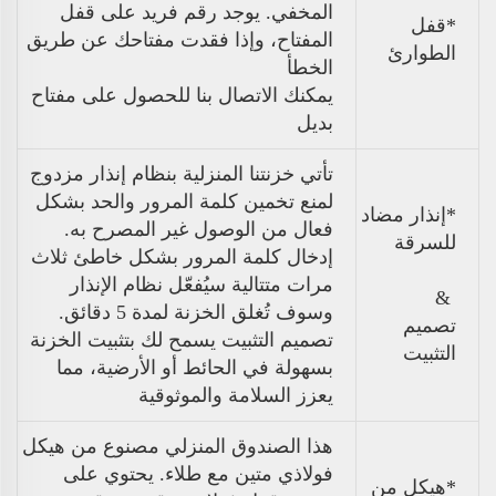
المخفي. يوجد رقم فريد على قفل
*قفل
المفتاح، وإذا فقدت مفتاحك عن طريق
الطوارئ
الخطأ
يمكنك الاتصال بنا للحصول على مفتاح
بديل
تأتي خزنتنا المنزلية بنظام إنذار مزدوج
لمنع تخمين كلمة المرور والحد بشكل
*إنذار مضاد
فعال من الوصول غير المصرح به.
للسرقة
إدخال كلمة المرور بشكل خاطئ ثلاث
مرات متتالية سيُفعّل نظام الإنذار
&
وسوف تُغلق الخزنة لمدة 5 دقائق.
تصميم
تصميم التثبيت يسمح لك بتثبيت الخزنة
التثبيت
بسهولة في الحائط أو الأرضية، مما
يعزز السلامة والموثوقية
هذا الصندوق المنزلي مصنوع من هيكل
فولاذي متين مع طلاء. يحتوي على
*هيكل من