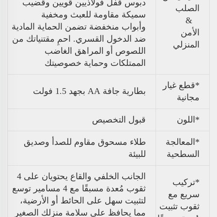
دبوس قفل فولاذيين قويين وقضيب
الصلب
سميكة مقاومة للعبث ومخفية
&
وأبواب منخفضة تضمن الحماية المادية
الأمن
ضد الدخول القسري. احمِ مقتنياتك من
المنزلي
اللصوص أو المراهق الغاضب
الممتلكات وحماية خصوصيتك
*قطع غيار
بطارية جافة AA بجهد 1.5 فولت
مجانية
*اللون
قبول التخصيص
*المعالجة
طلاء مسحوق مقاوم للصدأ وصديق
السطحية
للبيئة
الجانب الخلفي والقاع يحتويان على 4
*تركيب
ثقوب مُعدة مسبقًا مع 4 مسامير توسع
سريع مع
لتثبيت سهل على الحائط أو الأرضية،
ثقوب تثبيت
مما يحافظ على سلامة منزلك الصغير