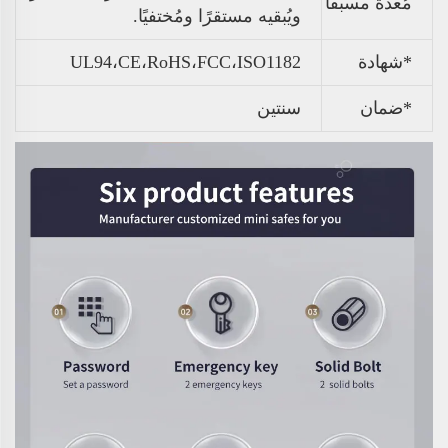
مُعدة مسبقًا
ويُبقيه مستقرًا ومُختفيًا.
*شهادة
UL94،CE،RoHS،FCC،ISO1182
*ضمان
سنتين