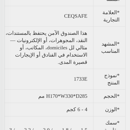
*العلامة
CEQSAFE
التجارية
هذا الصندوق الآمن يحتفظ بالمستندات،
النقد، المجوهرات، أو الإلكترونيات —
*المشهد
مثالي لل domiciles، المكاتب، أو
المناسب
الاستخدام في الفنادق أو الإيجارات
قصيرة المدى.
*نموذج
1733E
المنتج
*الحجم
H170*W330*D285 مم
*الوزن
4 - 6 كجم
*سمك
مقاومة
1.5 مم / 1.8 مم / 2.0 مم / 2.2 مم / 3