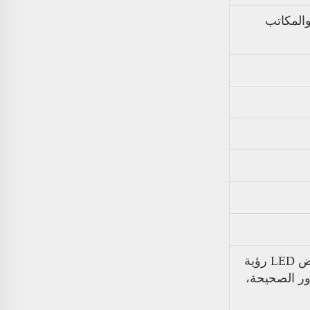
والمكاتب
يمكنك مفاتيح ADA المتوافقة مع لوحة الإدخال المضاءة وشاشة العرض LED رؤية
ور الصحيحة،