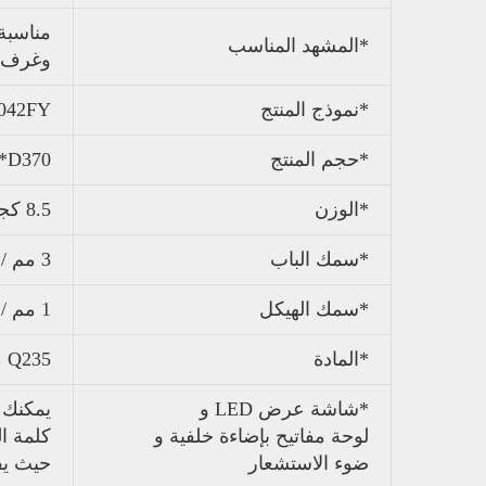
مناسبة
*المشهد المناسب
وغرف ن
*نموذج المنتج
042FY
*حجم المنتج
0*D370
*الوزن
8.5 كجم / 9.5 كجم / 10.5 كجم
*سمك الباب
3 مم / 4 مم / 5 مم
*سمك الهيكل
1 مم / 1.5 مم / 2 مم
*المادة
Q235 معدن، حديد، فولاذ
*شاشة عرض LED و
لوحة مفاتيح بإضاءة خلفية و
كلمة ا
ضوء الاستشعار
حيث يف