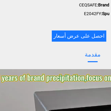
CEQSAFE
Brand:
E2042FY
Spu:
احصل على عرض أسعار
مقدمة