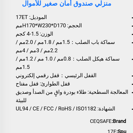
منزلي صندوق أمان صغير للأموال
الموديل: 17ET
الحجم: H170*W230*D170مم
الوزن: 1.5-4 كجم
سماكة باب الصلب：1.5مم / 1.8مم / 2.0مم /
2.2مم / 3مم / 4مم
سماكة هيكل الصلب：0.8مم / 1.0 مم / 1.2مم /
1.5مم
القفل الرئيسي：قفل رقمي إلكتروني
قفل الطوارئ: قفل مفتاح
المعالجة السطحية: طلاء بودرة واقٍ من الصدأ وصديق
للبيئة
الشهادة: UL94 / CE / FCC / RoHS / ISO1182
CEQSAFE
Brand:
17E
Spu: