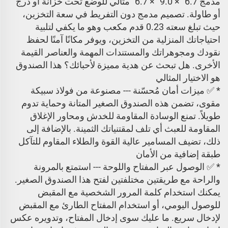
مدمج 6.7" × 9.0" × 6.7" مثالي للوضع تحت خزانة أو درج
أو طاولة. تصميم مدمج دون التفريط في سعة التخزين،
حيث تبلغ سعته 0.23 قدم مكعب وهو ما يكفي لتلبية
احتياجاتك المنزلية من التخزين، ويوفر مكانًا آمنًا لحفظ
نقودك ومجوهراتك والمستندات المهمة والعناصر القيمة
الأخرى. هل تبحث عن هدية مميزة لأحبائك؟ هذا الصندوق
هو الاختيار المثالي
* ✅ ميزات أمان مُحسّنة --- مصنوعة من فولاذ سبيكة
مقوى، تضمن هذه الصندوق الصغير المتانة وحماية تدوم
طويلاً. تمنع الوسادة المقاومة للخدش ومحاور الإغلاق
المقاومة للعبث أي تلف لمقتنياتك الثمينة. بالإضافة إلى
ذلك، تضيف المسامير عالية القوة والطلاء المقاوم للتآكل
طبقة إضافية من الأمان
* ✅ الوصول عبر المفتاح واللوحة --- استمتع بالمرونة
والراحة مع طريقتين مختلفتين لفتح هذا الصندوق الصغير.
يمكنك استخدام كلمة المرور الشخصية مع المقبض
للوصول اليومي، أو استخدام المفتاح الطارئ مع المقبض
لإدخال سريع. ما عليك سوى إدخال المفتاح، وتدويره عكس