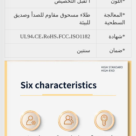
*اللون
أ
تقبل التخصيص
*المعالجة
طلاء مسحوق مقاوم للصدأ وصديق
السطحية
للبيئة
*شهادة
UL94،CE،RoHS،FCC،ISO1182
*ضمان
سنتين