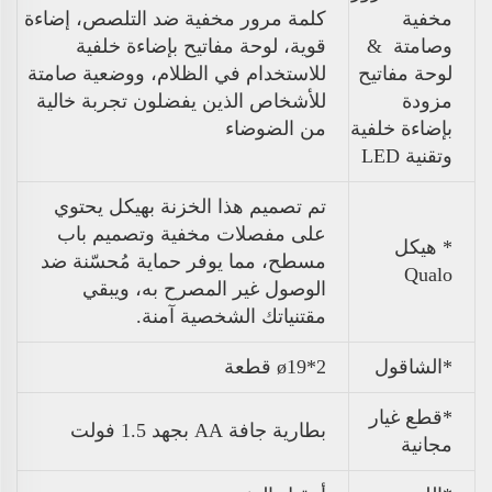
مخفية
كلمة مرور مخفية ضد التلصص، إضاءة
وصامتة
&
قوية، لوحة مفاتيح بإضاءة خلفية
لوحة مفاتيح
للاستخدام في الظلام، ووضعية صامتة
مزودة
للأشخاص الذين يفضلون تجربة خالية
بإضاءة خلفية
من الضوضاء
وتقنية LED
تم تصميم هذا الخزنة بهيكل يحتوي
على مفصلات مخفية وتصميم باب
* هيكل
مسطح، مما يوفر حماية مُحسّنة ضد
Qualo
الوصول غير المصرح به، ويبقي
مقتنياتك الشخصية آمنة.
*الشاقول
ø19*2 قطعة
*قطع غيار
بطارية جافة AA بجهد 1.5 فولت
مجانية