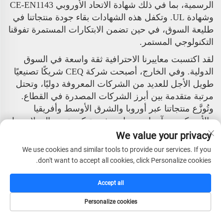
الرسمية، بما في ذلك شهادة الاتحاد الأوروبي CE-EN1143
وشهادة UL. وتكفل هذه الشهادات بقاء جودة منتجاتنا في
طليعة السوق، في حين تضمن الابتكارات المستمرة تفوقنا
التكنولوجي المستمر.
لقد اكتسبت معاييرنا الاحترافية ثقة واسعة في السوق
الدولية. وفي الخارج، أصبحت شركة CEQ شريكًا تصنيعيًا
طويل الأجل للعديد من الشركات المعروفة دوليًا، وتحتل
مرتبة متقدمة بين أبرز الشركات المصدرة في القطاع.
وتُوزَّع منتجاتنا عبر أوروبا والشرق الأوسط وأفريقيا
والأمريكيتين وآسيا، وتحظى بشعبية كبيرة بين العملاء حول
العالم.
We value your privacy
We use cookies and similar tools to provide our services. If you
تقف شركة CEQ Safe Co., Ltd. على أهبة الاستعداد
don't want to accept all cookies, click Personalize cookies.
لتوفير منتجات أمنية عالية الجودة وموثوقة للغاية لشركائنا
ومستخدمينا النهائيين في جميع أنحاء العالم. وبفضل
Accept all
تكنولوجياتنا الاحترافية، وضوابط الجودة الصارمة، والخدمة
الفعالة، فإننا ملتزمون بحماية القيَم وضمان الأمن.
Personalize cookies
الصفحة الرئيسية
كتالوج
البريد الإلكتروني
الهاتف
هي شركة عالمية التوجه مكرسة لتقديم حلول أمنية