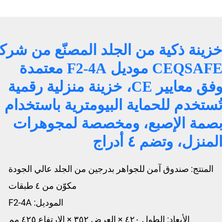
زينة ذكية من الجلد المصنّع من شرك
CEQSAFE موديل F2-4A معتمدة
وفق معايير CE، خزينة منزلية رقمية
ُستخدم للحماية البيومترية باستخدام
صمة الإصبع، ومخصصة لمجوهرات
لمنزل، وتضم ٤ أدراج
المنتج: صندوق آمن للجواهر بدرجين من الجلد عالي الجودة
مكوّن من ٤ طبقات
الموديل: F2-4A
الأبعاد: الطول ٤٢٠ × العرض ٣٥٢ × الارتفاع ٤٢٥ مم