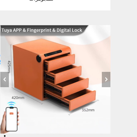
خ
ت
ب
ا