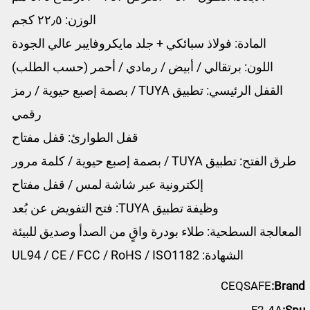
الوزن: ٢٢٫٥ كجم
المادة: فولاذ سبائكي + جلد مايكروفايبر عالي الجودة
اللون: برتقالي / أبيض / رمادي / أحمر (حسب الطلب)
القفل الرئيسي: تطبيق TUYA / بصمة إصبع حيوية / رمز
رقمي
قفل الطوارئ: قفل مفتاح
طرق الفتح: تطبيق TUYA / بصمة إصبع حيوية / كلمة مرور
إلكترونية عبر شاشة لمس / قفل مفتاح
وظيفة تطبيق TUYA: فتح التفويض عن بُعد
المعالجة السطحية: طلاء بودرة واقٍ من الصدأ وصديق للبيئة
الشهادة: UL94 / CE / FCC / RoHS / ISO1182
CEQSAFE
Brand: