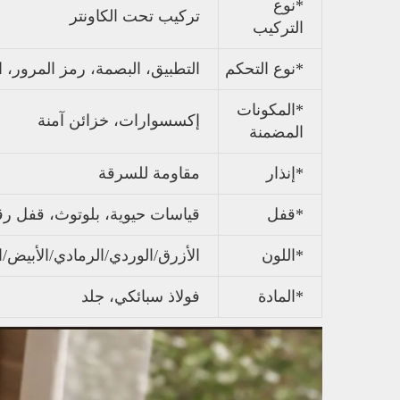
*نوع
تركيب تحت الكاونتر
التركيب
*نوع التحكم
التطبيق، البصمة، رمز المرور، ا
*المكونات
إكسسوارات، خزائن آمنة
المضمنة
*إنذار
مقاومة للسرقة
*قفل
قياسات حيوية، بلوتوث، قفل رق
*اللون
الأزرق/الوردي/الرمادي/الأبيض/ا
*المادة
فولاذ سبائكي، جلد