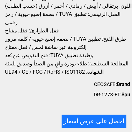
اللون: برتقالي / أبيض / رمادي / أحمر / أزرق (حسب الطلب)
القفل الرئيسي: تطبيق TUYA / بصمة إصبع حيوية / رمز
رقمي
قفل الطوارئ: قفل مفتاح
طرق الفتح: تطبيق TUYA / بصمة إصبع حيوية / كلمة مرور
إلكترونية عبر شاشة لمس / قفل مفتاح
وظيفة تطبيق TUYA: فتح التفويض عن بُعد
المعالجة السطحية: طلاء بودرة واقٍ من الصدأ وصديق للبيئة
الشهادة: UL94 / CE / FCC / RoHS / ISO1182
CEQSAFE
Brand:
DR-1273-FT
Spu:
احصل على عرض أسعار