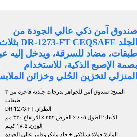
ندوق آمن ذكي عالي الجودة من
الجلد DR-1273-FT CEQSAFE بثلا
بقات، مضاد للسرقة، ويدخل إليه عب
صمة الإصبع الذكية، للاستخدام
لمنزلي لتخزين الحُلي وخزائن الملاب
المنتج: صندوق آمن للجواهر بدرجات جلدية فاخرة من ٣
طبقات
الطراز: DR-1273-FT
الأبعاد: الطول ٤٠٥ × العرض ٣٥٢ × الارتفاع ٣٣٠ مم
الوزن: ١٨٫٥ كجم
المادة: فولاذ سبائكي + جلد مايكروفايبر عالي الجودة