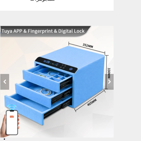
ص
ط
ب
ا