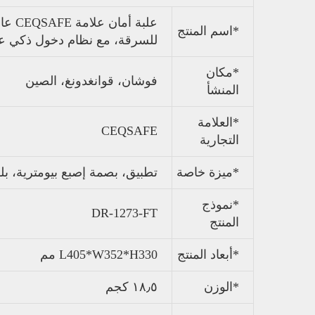
علبة
*اسم المنتج
للسرقة، مع نظام دخول ذكي عبر
*مكان
فوشان، قوانغدونغ، الصين
المنشأ
*العلامة
CEQSAFE
التجارية
*ميزة خاصة
تطبيق، بصمة إصبع بيومترية، بل
*نموذج
DR-1273-FT
المنتج
*أبعاد المنتج
L405*W352*H330 مم
*الوزن
١٨٫٥ كجم