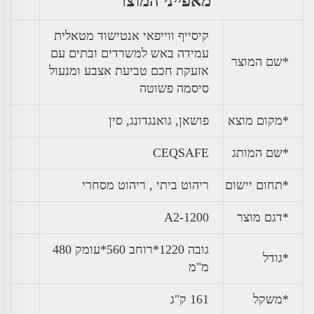
מאפייני המוצר
קיסייף ווייפאי אנטישוד מטאלית
עמידה באש למשרדים ובתים עם
*שם המוצר
אזעקת חכם טביעת אצבע ומנעול
סיסמה פשוטה
*מקום מוצא
פושאן, גואנגדונג, סין
*שם המותג
CEQSAFE
*תחום יישום
ריהוט ביתי , ריהוט מסחרי
*דגם מוצר
A2-1200
גובה 1220*רוחב 560*עומק 480
*גודל
מ"מ
*
משקל
161 ק"ג