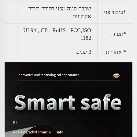
שכבת הגנה מפני חלודה ופודר
*עיבוד פני
אקולוגית
UL94 , CE , RoHS , FCC,ISO
*תעודה
1182
* אחריות
2 שנים