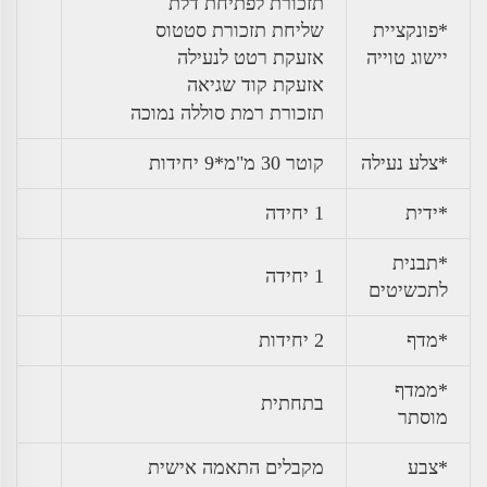
תזכורת לפתיחת דלת
*פונקציית
שליחת תזכורת סטטוס
יישוג טוייה
אזעקת רטט לנעילה
אזעקת קוד שגיאה
תזכורת רמת סוללה נמוכה
*צלע נעילה
קוטר 30 מ"מ*9 יחידות
*ידית
1 יחידה
*תבנית
1 יחידה
לתכשיטים
*מדף
2 יחידות
*ממדף
בתחתית
מוסתר
*צבע
מקבלים התאמה אישית