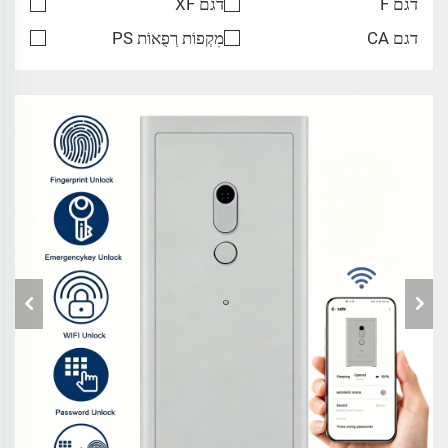
דגם F
דגם XF
דגם CA
מִקְפוֹת רְפֻאוֹת PS