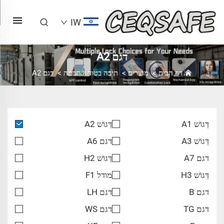
IW
דגם A2
דף הבית
>
מוצרים
>
תיבה בטוחה חכמה
>
דגם A2
דְּגוֹשׁ A1
דְּגוֹשׁ A2
דְּגוֹשׁ A3
דגם A6
דגם A7
דְּגוֹשׁ H2
דְּגוֹשׁ H3
מודל F1
דגם B
דגם LH
דגם TG
דגם WS