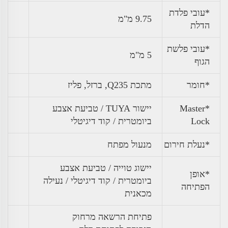
*עובי פלדת
9.75 מ"מ
הדלת
*עובי פלשת
5 מ"מ
הגוף
*חומר
מתכת Q235, ברזל, פליז
*Master
יישור TUYA / טביעת אצבע
Lock
ביומטרית / קוד דיגיטלי
*נעלת חירום
מנעול מפתח
יישוג טוייה / טביעת אצבע
*אופן
ביומטרית / קוד דיגיטלי / נעילה
הפתיחה
מכאנית
פתיחת הרשאה מרחוק