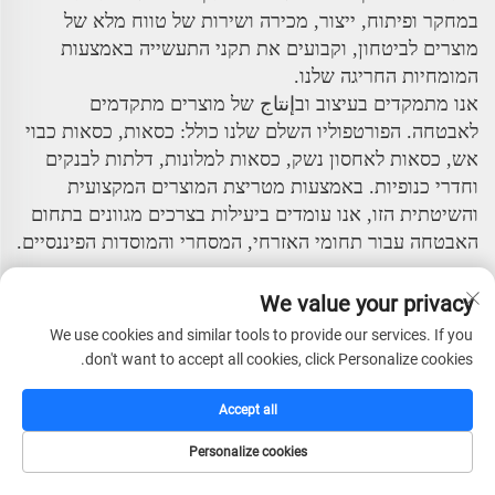
במחקר ופיתוח, ייצור, מכירה ושירות של טווח מלא של
מוצרים לביטחון, וקבועים את תקני התעשייה באמצעות
המומחיות החריגה שלנו.
אנו מתמקדים בעיצוב ובإنتاج של מוצרים מתקדמים
לאבטחה. הפורטפוליו השלם שלנו כולל: כסאות, כסאות כבוי
אש, כסאות לאחסון נשק, כסאות למלונות, דלתות לבנקים
וחדרי כנופיות. באמצעות מטריצת המוצרים המקצועית
והשיטתית הזו, אנו עומדים ביעילות בצרכים מגוונים בתחום
האבטחה עבור תחומי האזרחי, המסחרי והמוסדות הפיננסיים.
החברה מונה צוות ניהול בכיר עם חזון בינלאומי ועמדות
We value your privacy
מקצועיות. על ידי שילוב טכנולוגיות מתקדמות מחו"ל ושיטות
ניהול, בנויה מערכת תפעול מודרנית ויעילה ביותר. פילוסופיית
We use cookies and similar tools to provide our services. If you
don't want to accept all cookies, click Personalize cookies.
הניהול המרכזית שלנו – "אינטגריטי, איכות ראשונה,
מקצועיות, יעילות והתקדמות" – משורשת בכל היבטי
Accept all
פעילותינו.
Personalize cookies
יש לנו יכולת עמידה עצמאית במחקר ופיתוח וניסיון רחב ו
בשל בתחום שותפות OEM ו-ODM. עשורים של מאמץ
דף הבית
קטלוג
דוא"ל
טל