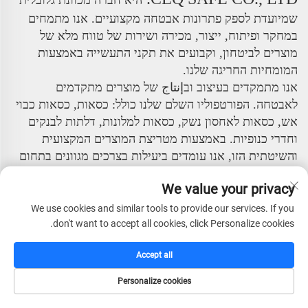
שמיועדת לספק פתרונות אבטחה מקצועיים. אנו מתמחים
במחקר ופיתוח, ייצור, מכירה ושירות של טווח מלא של
מוצרים לביטחון, וקבועים את תקני התעשייה באמצעות
המומחיות החריגה שלנו.
אנו מתמקדים בעיצוב ובإنتاج של מוצרים מתקדמים
לאבטחה. הפורטפוליו השלם שלנו כולל: כסאות, כסאות כבוי
אש, כסאות לאחסון נשק, כסאות למלונות, דלתות לבנקים
וחדרי כנופיות. באמצעות מטריצת המוצרים המקצועית
והשיטתית הזו, אנו עומדים ביעילות בצרכים מגוונים בתחום
האבטחה עבור תחומי האזרחי, המסחרי והמוסדות הפיננסיים.
We value your privacy
החברה מונה צוות ניהול בכיר עם חזון בינלאומי ועמדות
We use cookies and similar tools to provide our services. If you
מקצועיות. על ידי שילוב טכנולוגיות מתקדמות מחו"ל ושיטות
don't want to accept all cookies, click Personalize cookies.
ניהול, בנויה מערכת תפעול מודרנית ויעילה ביותר. פילוסופיית
הניהול המרכזית שלנו – "אינטגריטי, איכות ראשונה,
Accept all
מקצועיות, יעילות והתקדמות" – משורשת בכל היבטי
פעילותינו.
Personalize cookies
דף הבית
קטלוג
דוא"ל
טל
יש לנו יכולת עמידה עצמאית במחקר ופיתוח וניסיון רחב ו