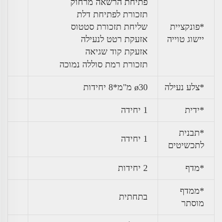
פתיחת הרשאה מרחוק
תזכורת לפתיחת דלת
*פונקציית
שליחת תזכורת סטטוס
יישוג טוייה
אזעקת רטט לנעילה
אזעקת קוד שגיאה
תזכורת רמת סוללה נמוכה
*צלע נעילה
ø30 מ"מ*8 יחידות
*ידית
1 יחידה
*תבנית
1 יחידה
לתכשיטים
*מדף
2 יחידות
*ממדף
בתחתית
מוסתר