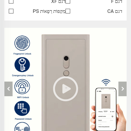
דגם F
דגם XF
דגם CA
מִקְפוֹת רְפֻאוֹת PS