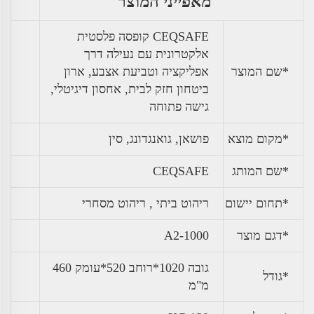
מאפייני המוצר
CEQSAFE קופסה פלסטית
אלקטרונית עם נעילה דרך
*שם המוצר
אפליקציה וטביעת אצבע, ארון
ביטחון חזק לבית, אחסון דיגיטלי,
גישה פתוחה
*מקום מוצא
פושאן, גואנגדונג, סין
*שם המותג
CEQSAFE
*תחום יישום
ריהוט ביתי , ריהוט מסחרי
*דגם מוצר
A2-1000
גובה 1020*רוחב 520*עומק 460
*גודל
מ"מ