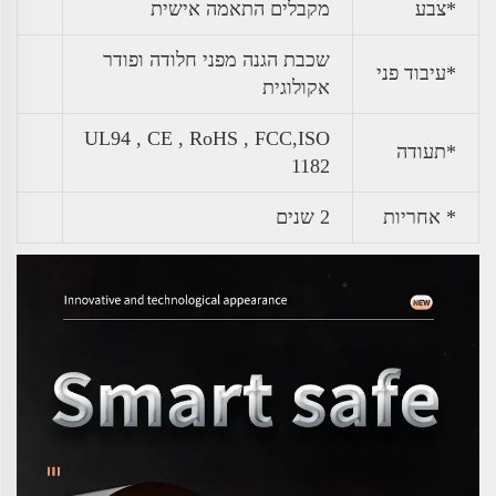
*צבע
מקבלים התאמה אישית
שכבת הגנה מפני חלודה ופודר
*עיבוד פני
אקולוגית
UL94 , CE , RoHS , FCC,ISO
*תעודה
1182
* אחריות
2 שנים