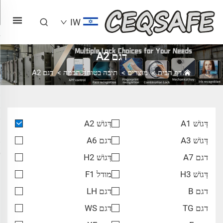
IW
דגם A2
דף הבית
>
מוצרים
>
תיבה בטוחה חכמה
>
דגם A2
דְּגוֹשׁ A1
דְּגוֹשׁ A2
דְּגוֹשׁ A3
דגם A6
דגם A7
דְּגוֹשׁ H2
דְּגוֹשׁ H3
מודל F1
דגם B
דגם LH
דגם TG
דגם WS