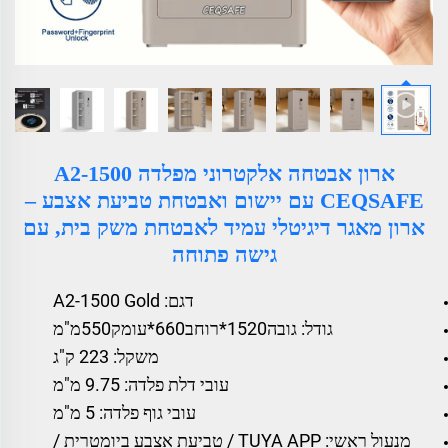
ארון אבטחה אלקטרוני מפלדה A2-1500
CEQSAFE עם יישום ואבטחת טביעת אצבע –
ארון מאגר דיגיטלי עמיד לאבטחת משק בית, עם
גישה פתוחה
דגם: A2-1500 Gold
גודל: גובה1520*רוחב660*עומק550מ"מ
משקל: 223 ק"ג
עובי דלת פלדה: 9.75 מ"מ
עובי גוף פלדה: 5 מ"מ
מנעול ראשי: TUYA APP / טביעת אצבע ביומטרית /