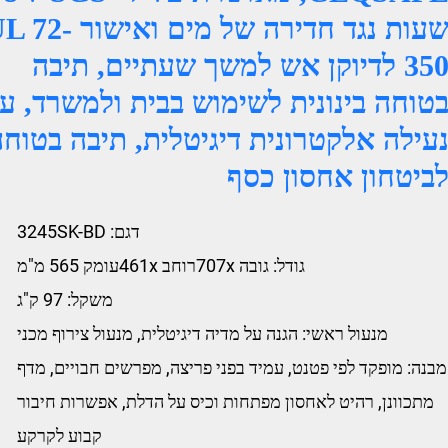
שעות נגד חדירה של מים ואישור 
350 לדיוקן אש למשך שעתיים, תיבה
טוחה בינונית לשימוש בבית ולמשרד, ע
עילה אלקטרונית דיגיטלית, תיבה בטוח
ביטחון אחסון כסף
דגם: 3245SK-BD
גודל: גובה 707xרוחב 461xעומק 565 מ"מ
משקל: 97 ק"ג
מנעול ראשי: הגנה על מדיה דיגיטלית, מנעול צירוף מכני
מבנה: מופקד לפי פטנט, עמיד בפני פריצה, מפרשים חבויים, מדף
מתכוונן, רהיט לאחסון מפתחות וכיס על הדלת, אפשרות חיבור
קבוע לקרקע