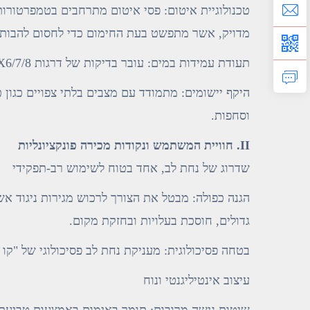
טכנולוגיית איטום: פסי איטום מתרחבים בטמפרטורו
מדויק, אשר מתפשט בעת החימום כדי לחסום להבות, וכן למנ
תעודת עמידות במים: עובר בדיקות של דרגות IPX6/7/8, מסוגל לבלום זרמי מים בעלי לחץ גבוה או טביעה ממושכת.
היקף יישומים: מתמודד עם מצבים בלתי צפויים כגון
וסחפות.
II. חוויית המשתמש ונקודות מכירה פונקציונליות
שדרוג של נחת לב, אחד בטוח לשימוש רב-תפקידי
הגנה כפולה: מבטל את הצורך לרכוש מגירות ניגוד אש
גדולים, חוסכת בעלויות ובחזקת מקום.
בטחה פסיכולוגית: מעניקת נחת לב פסיכולוגי של "קו ה
עיצוב אינטיליגנטי ונוח