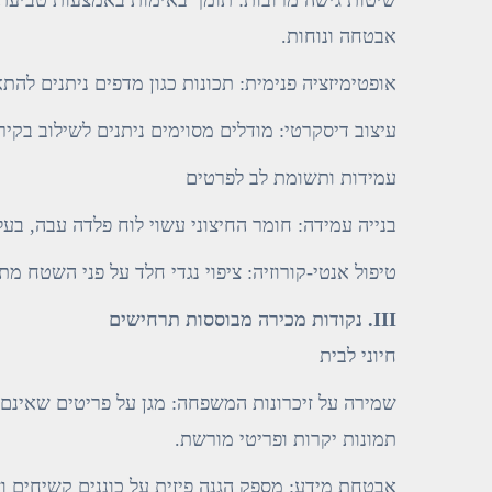
אבטחה ונוחות.
אופטימיזציה פנימית: תכונות כגון מדפים ניתנים להתאמה, תאורת LED ויציאות טעינה מובנות משפ
עיצוב דיסקרטי: מודלים מסוימים ניתנים לשילוב בקירו
עמידות ותשומת לב לפרטים
בנייה עמידה: חומר החיצוני עשוי לוח פלדה עבה, בעל
טיפול אנטי-קורוזיה: ציפוי נגדי חלד על פני השטח מ
III. נקודות מכירה מבוססות תרחישים
חיוני לבית
שמירה על זיכרונות המשפחה: מגן על פריטים שאינם 
תמונות יקרות ופריטי מורשת.
אבטחת מידע: מספק הגנה פיזית על כוננים קשיחים וזכיונות USB (לאמתו כי המודל תומך בהגנה על מד