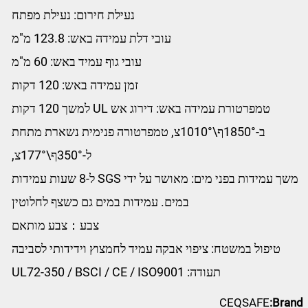
נעילת חירום: נעילת מפתח
עובי דלת עמידה באש: 123.8 מ"מ
עובי גוף עמיד באש: 60 מ"מ
זמן עמידה באש: 120 דקות
טמפרטורת עמידה באש: דירוג אש UL למשך 120 דקות
ב-1850°ף\1010°צ, טמפרטורה פנימית נשארת מתחת
ל-350°ף\177°צ,
משך עמידות בפני מים: מאושר על ידי SGS ל-8 שעות עמידות
במים. עמידות במים גם כשצף לחלוטין
צבע：צבע מותאם
טיפול במשטח: ציפוי אבקה עמיד לחמצוץ וידידותי לסביבה
תעודה: UL72-350 / BSCI / CE / ISO9001
CEQSAFE
Brand: