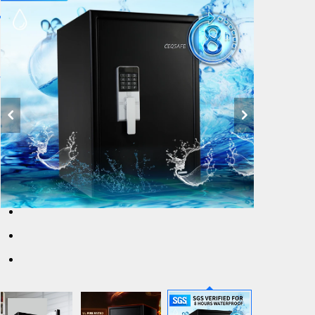
ב
נ
ל