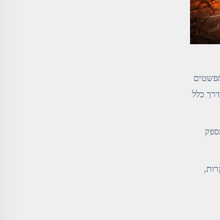
תפשטים
רך כלל
 לנגד אש (למשל UL Class 350 לשעה אחת, EN1047), ומספק
רות,