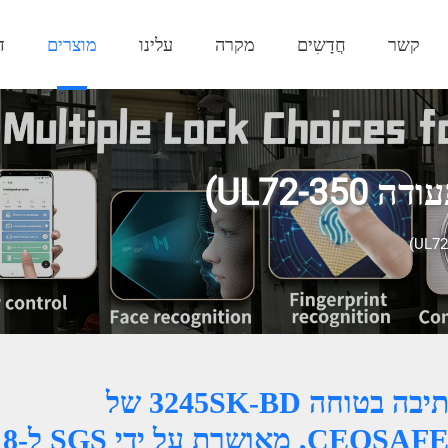
קשר
חֲדָשִים
מקרה
עלינו
מוצרים
ד
UL72-)
תיבה בטוחה 3245SK-BD של
CEQSAFE, מאושרת על ידי SGS ל-8