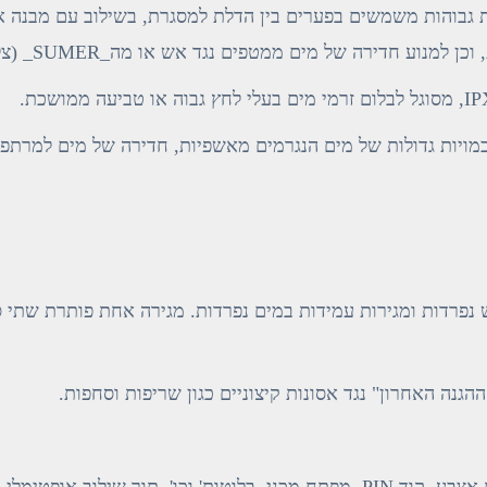
ת גבוהות משמשים בפערים בין הדלת למסגרת, בשילוב עם מבנה א
וע חדירה של מים ממטפים נגד אש או מה_SUMER_ (צלילה).
 כמויות גדולות של מים הנגרמים מאשפיות, חדירה של מים למרתפ
 נפרדות ומגירות עמידות במים נפרדות. מגירה אחת פותרת שתי ס
הגנה האחרון" נגד אסונות קיצוניים כגון שריפות וסחפות.
שיטות גישה מרובות: תומך באימות באמצעות טביעת אצבע, קוד PIN, מפתח מכני, בלוטות' וכו', תוך שילוב אופטימל