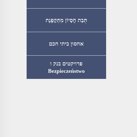
תֵּבַת חֲסָיוֹן מִתְּקָפֶנֶת
אחסון ביתי חכם
פרויקטים בנק ו
Bezpieczeństwo