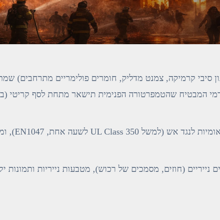
ן סיבי קרמיקה, צמנט מדליק, חומרים פולימריים מתרחבים) שמ
תרמי המבטיח שהטמפרטורה הפנימית תישאר מתחת לסף קריטי (בד
אישור רשמי: עובר בדיקות סטנדרטיות בינלאומיות/לאומיות
נייריים (חוזים, מסמכים של רכוש), מטבעות נייריות ותמונות יק