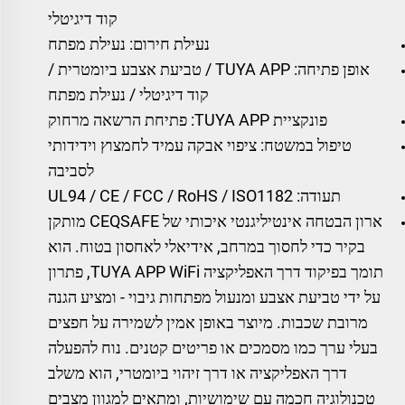
קוד דיגיטלי
נעילת חירום: נעילת מפתח
אופן פתיחה: TUYA APP / טביעת אצבע ביומטרית /
קוד דיגיטלי / נעילת מפתח
פונקציית TUYA APP: פתיחת הרשאה מרחוק
טיפול במשטח: ציפוי אבקה עמיד לחמצוץ וידידותי
לסביבה
תעודה: UL94 / CE / FCC / RoHS / ISO1182
ארון הבטחה אינטיליגנטי איכותי של CEQSAFE מותקן
בקיר כדי לחסוך במרחב, אידיאלי לאחסון בטוח. הוא
תומך בפיקוד דרך האפליקציה TUYA APP WiFi, פתרון
על ידי טביעת אצבע ומנעול מפתחות גיבוי - ומציע הגנה
מרובת שכבות. מיוצר באופן אמין לשמירה על חפצים
בעלי ערך כמו מסמכים או פריטים קטנים. נוח להפעלה
דרך האפליקציה או דרך זיהוי ביומטרי, הוא משלב
טכנולוגיה חכמה עם שימושיות, ומתאים למגוון מצבים