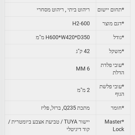
*תחום יישום
ריהוט ביתי , ריהוט מסחרי
*דגם מוצר
H2-600
*גודל
H600*W420*D350 מ"מ
*
משקל
42 ק"ג
*עובי פלדת
6 MM
הדלת
*עובי פלשת
2 מ"מ
הגוף
*חומר
מתכת Q235, ברזל, פליז
*Master
יישור TUYA / טביעת אצבע ביומטרית /
Lock
קוד דיגיטלי