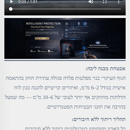
אבטחת מבנה ליבה:
הגוף העיקרי בנוי מפלטות פלדה סגולה עתירת חוזק בהתאמה
אישית בגודל 2–6 מ"מ, ואיזורים קריטיים להגנה כגון לוח
הדלתות מחוזקים אף יותר לעובי של 6–10 מ"מ — מה שמעל
בהרבה את תקני הבטיחות הסטנדרטיים.
תהליך ריתוך ללא חיבורים:
כל הארון משתמש בטכנולוגיית ריתוך ללא חיבורים,