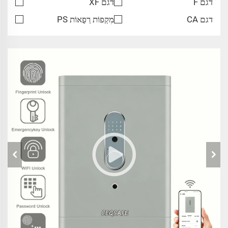
דגם F
דגם XF
דגם CA
מִקְפוֹת רְפֻאוֹת PS