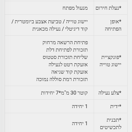
*נעלת חירום
מנעול מפתח
*אופן
יישוג טוייה / טביעת אצבע ביומטרית /
הפתיחה
קוד דיגיטלי / נעילה מכאנית
פתיחת הרשאה מרחוק
תזכורת לפתיחת דלת
*פונקציית
שליחת תזכורת סטטוס
יישוג טוייה
אזעקת רטט לנעילה
אזעקת קוד שגיאה
תזכורת רמת סוללה נמוכה
*צלע נעילה
קוטר 30 מ"מ*7 יחידות
*ידית
1 יחידה
*תבנית
1 יחידה
לתכשיטים