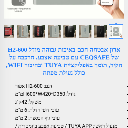
ארון אבטחה חכם באיכות גבוהה מודל H2-600
של CEQSAFE עם טביעת אצבע, הרכבה על
הקיר, תומך באפליקציית TUYA ובחיבור WIFI,
כולל נעילת מפתח
דגם: H2-600 אפור
גודל: H600*W420*D350מ"מ
משקל: 42ק"ג
עובי דופן הדלת: 6 מ"מ
עובי גוף הכספת: 2 מ"מ
מנעול ראשי: TUYA APP / טביעת אצבע ביומטרית /