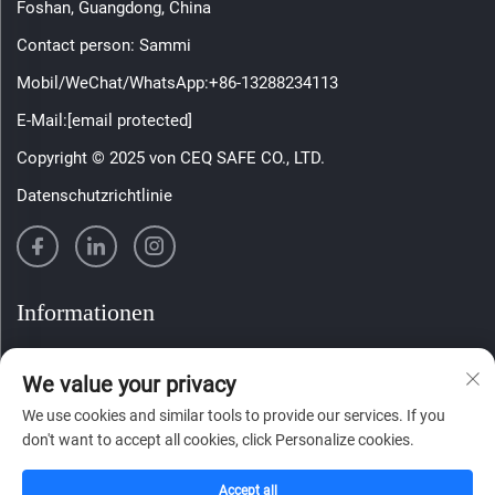
Foshan, Guangdong, China
Contact person: Sammi
Mobil/WeChat/WhatsApp:
+86-13288234113
E-Mail:
[email protected]
Copyright © 2025 von CEQ SAFE CO., LTD.
Datenschutzrichtlinie
Informationen
Melden Sie sich für unseren wöchentlichen Newsletter an
We value your privacy
We use cookies and similar tools to provide our services. If you
don't want to accept all cookies, click Personalize cookies.
Absenden
Accept all