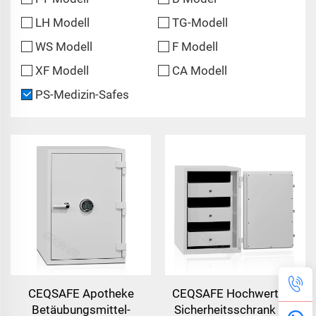
LH Modell
TG-Modell
WS Modell
F Modell
XF Modell
CA Modell
PS-Medizin-Safes
CEQSAFE Apotheke
CEQSAFE Hochwertiger
Betäubungsmittel-
Sicherheitsschrank mit