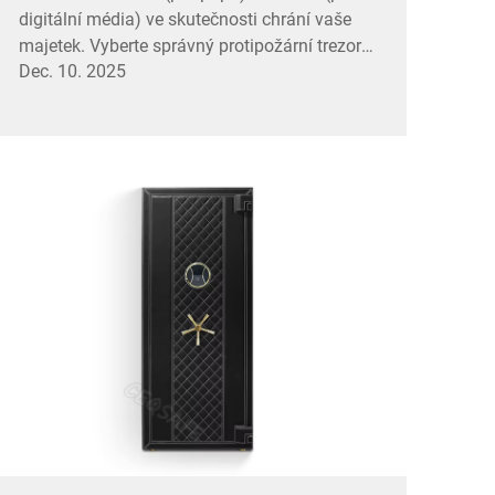
digitální média) ve skutečnosti chrání vaše
majetek. Vyberte správný protipožární trezor
Dec. 10. 2025
pro rizika vašeho podnikání. Zjistěte nyní.