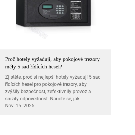
Proč hotely vyžadují, aby pokojové trezory
měly 5 sad řídících hesel?
Zjistěte, proč si nejlepší hotely vyžadují 5 sad
řídících hesel pro pokojové trezory, aby
zvýšily bezpečnost, zefektivnily provoz a
snížily odpovědnost. Naučte se, jak
Nov. 15. 2025
víceúrovňový přístup chrání cennosti hostů a
zajišťuje soulad s předpisy. Objevte
osvědčené postupy s CEQSAFE.