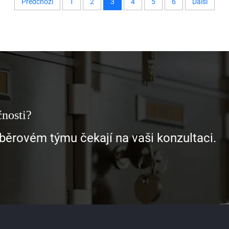
Předchozí
1
2
3
4
5
6
Další
čnosti?
sběrovém týmu čekají na vaši konzultaci.