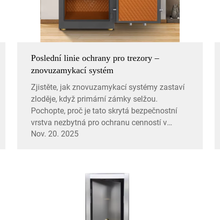
Poslední linie ochrany pro trezory –
znovuzamykací systém
Zjistěte, jak znovuzamykací systémy zastaví
zloděje, když primární zámky selžou.
Pochopte, proč je tato skrytá bezpečnostní
vrstva nezbytná pro ochranu cenností v
Nov. 20. 2025
trezorech. Prozkoumejte typy, výhody a na co
si dát pozor.