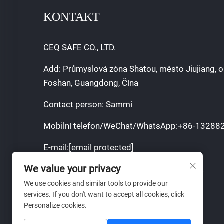
KONTAKT
CEQ SAFE CO., LTD.
Add: Průmyslová zóna Shatou, město Jiujiang, o
Foshan, Guangdong, Čína
Contact person: Sammi
Mobilní telefon/WeChat/WhatsApp:
+86-13288
E-mail:
[email protected]
We value your privacy
Autorská práva © 2025 CEQ SAFE CO.,LTD.
We use cookies and similar tools to provide our
Zásady ochrany soukromí
services. If you don't want to accept all cookies, click
Personalize cookies.