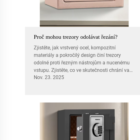
Proč mohou trezory odolávat řezání?
Zjistěte, jak vrstvený ocel, kompozitní
materiály a pokročilý design činí trezory
odolné proti řezným nástrojům a nucenému
vstupu. Zjistěte, co ve skutečnosti chrání vaše
Nov. 23. 2025
cennosti.