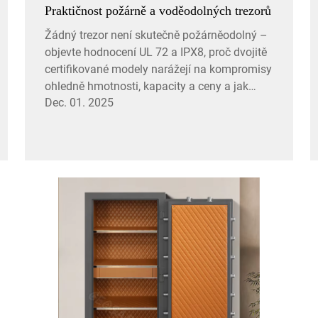
Praktičnost požárně a voděodolných trezorů
Žádný trezor není skutečně požárněodolný –
objevte hodnocení UL 72 a IPX8, proč dvojitě
certifikované modely narážejí na kompromisy
ohledně hmotnosti, kapacity a ceny a jak
Dec. 01. 2025
vybrat podle vaší rizikové zóny. Získejte
odborné poznatky.