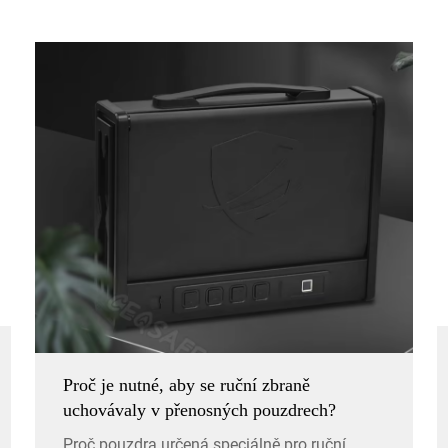
Proč je nutné, aby se ruční zbraně
uchovávaly v přenosných pouzdrech?
Proč pouzdra určená speciálně pro ruční