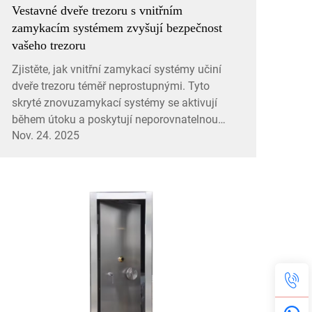
Vestavné dveře trezoru s vnitřním
zamykacím systémem zvyšují bezpečnost
vašeho trezoru
Zjistěte, jak vnitřní zamykací systémy učiní
dveře trezoru téměř neprostupnými. Tyto
skryté znovuzamykací systémy se aktivují
během útoku a poskytují neporovnatelnou
Nov. 24. 2025
ochranu. Dozvědět se více.