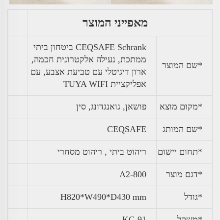
מאפייני המוצר
CEQSAFE Schrank ביטחון ביתי
ממתכת, נעילה אלקטרונית חכמה,
*שם המוצר
ארון דיגיטלי עם טביעת אצבע, עם
אפליקציית TUYA WIFI
*מקום מוצא
פושאן, גואנגדונג, סין
*שם המותג
CEQSAFE
*תחום יישום
ריהוט ביתי , ריהוט מסחרי
*דגם מוצר
A2-800
*גודל
H820*W490*D430 mm
*
משקל
91 KG