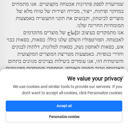
שמיועדת לספק פתרונות אבטחה מקצועיים. אנו מתמחים
במחקר ופיתוח, ייצור, מכירה ושירות של טווח מלא של
מוצרים לביטחון, וקבועים את תקני התעשייה באמצעות
המומחיות החריגה שלנו.
אנו מתמקדים בעיצוב ובإنتاج של מוצרים מתקדמים
לאבטחה. הפורטפוליו השלם שלנו כולל: כסאות, כסאות כבוי
אש, כסאות לאחסון נשק, כסאות למלונות, דלתות לבנקים
וחדרי כנופיות. באמצעות מטריצת המוצרים המקצועית
והשיטתית הזו, אנו עומדים ביעילות בצרכים מגוונים בתחום
האבטחה עבור תחומי האזרחי, המסחרי והמוסדות הפיננסיים.
We value your privacy
החברה מונה צוות ניהול בכיר עם חזון בינלאומי ועמדות
מקצועיות. על ידי שילוב טכנולוגיות מתקדמות מחו"ל ושיטות
We use cookies and similar tools to provide our services. If you
ניהול, בנויה מערכת תפעול מודרנית ויעילה ביותר. פילוסופיית
don't want to accept all cookies, click Personalize cookies.
הניהול המרכזית שלנו – "אינטגריטי, איכות ראשונה,
מקצועיות, יעילות והתקדמות" – משורשת בכל היבטי
Accept all
פעילותינו.
Personalize cookies
יש לנו יכולת עמידה עצמאית במחקר ופיתוח וניסיון רחב ו
דף הבית
קטלוג
דוא"ל
טל