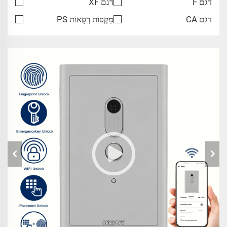
דגם F
דגם XF
דגם CA
מִקְפוֹת רְפֻאוֹת PS