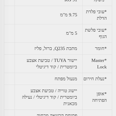
*עובי פלדת
9.75 מ"מ
הדלת
*עובי פלשת
5 מ"מ
הגוף
*חומר
מתכת Q235, ברזל, פליז
*Master
יישור TUYA / טביעת אצבע
Lock
ביומטרית / קוד דיגיטלי
*נעלת חירום
מנעול מפתח
יישוג טוייה / טביעת אצבע
*אופן
ביומטרית / קוד דיגיטלי / נעילה
הפתיחה
מכאנית
פתיחת הרשאה מרחוק