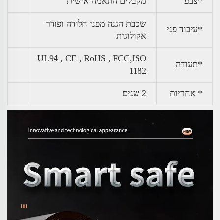
*צבע
מקבלים התאמה אישית
שכבת הגנה מפני חלודה ופודר
*עיבוד פני
אקולוגית
UL94 , CE , RoHS , FCC,ISO
*תעודה
1182
* אחריות
2 שנים