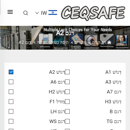
IW
דגם A2
דף הבית
>
מוצרים
>
תיבה בטוחה חכמה
>
דגם A2
דְּגוֹשׁ A1
דְּגוֹשׁ A2
דְּגוֹשׁ A3
דגם A6
דגם A7
דְּגוֹשׁ H2
דְּגוֹשׁ H3
מודל F1
דגם B
דגם LH
דגם TG
דגם WS