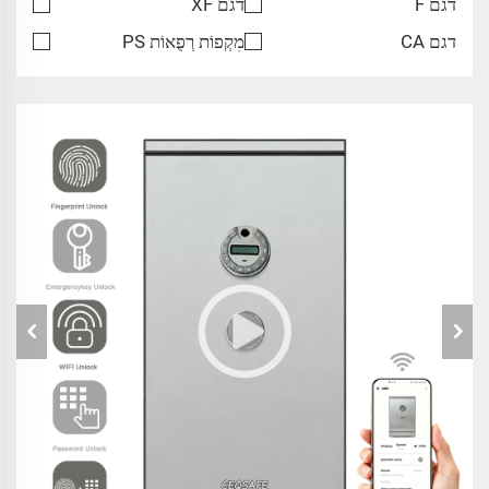
דגם F
דגם XF
דגם CA
מִקְפוֹת רְפֻאוֹת PS