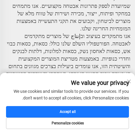
שמיועדת לספק פתרונות אבטחה מקצועיים. אנו מתמחים
במחקר ופיתוח, ייצור, מכירה ושירות של טווח מלא של
מוצרים לביטחון, וקבועים את תקני התעשייה באמצעות
המומחיות החריגה שלנו.
אנו מתמקדים בעיצוב ובإنتاج של מוצרים מתקדמים
לאבטחה. הפורטפוליו השלם שלנו כולל: כסאות, כסאות כבוי
אש, כסאות לאחסון נשק, כסאות למלונות, דלתות לבנקים
וחדרי כנופיות. באמצעות מטריצת המוצרים המקצועית
והשיטתית הזו, אנו עומדים ביעילות בצרכים מגוונים בתחום
האבטחה עבור תחומי האזרחי, המסחרי והמוסדות הפיננסיים.
We value your privacy
החברה מונה צוות ניהול בכיר עם חזון בינלאומי ועמדות
מקצועיות. על ידי שילוב טכנולוגיות מתקדמות מחו"ל ושיטות
We use cookies and similar tools to provide our services. If you
don't want to accept all cookies, click Personalize cookies.
ניהול, בנויה מערכת תפעול מודרנית ויעילה ביותר. פילוסופיית
הניהול המרכזית שלנו – "אינטגריטי, איכות ראשונה,
Accept all
מקצועיות, יעילות והתקדמות" – משורשת בכל היבטי
פעילותינו.
Personalize cookies
דף הבית
קטלוג
דוא"ל
טל
יש לנו יכולת עמידה עצמאית במחקר ופיתוח וניסיון רחב ו