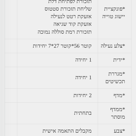
תזכורת לפתיחת דלת
*פונקציית
שליחת תזכורת סטטוס
יישוג טוייה
אזעקת רטט לנעילה
אזעקת קוד שגיאה
תזכורת רמת סוללה נמוכה
*צלע נעילה
קוטר 56*קוטר 27*7 יחידות
*ידית
1 יחידה
*מגררת
1 יחידה
תכשיטים
*מדף
2 יחידות
*ממדף
בתחתית
מוסתר
*צבע
מקבלים התאמה אישית