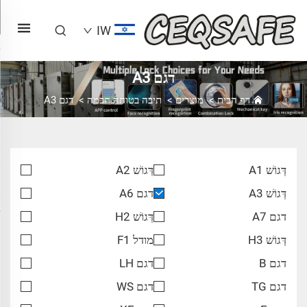
IW
דגם A3
דף הבית
>
מוצרים
>
תיבה בטוחה חכמה
>
דגם A3
דְּגוֹשׁ A1
דְּגוֹשׁ A2
דְּגוֹשׁ A3
דגם A6
דגם A7
דְּגוֹשׁ H2
דְּגוֹשׁ H3
מודל F1
דגם B
דגם LH
דגם TG
דגם WS