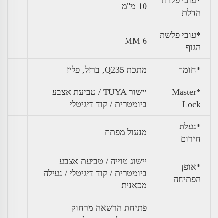
*עובי פלדת
10 מ"מ
הדלת
*עובי פלשת
6 MM
הגוף
*חומר
מתכת Q235, ברזל, פליז
*Master
יישור TUYA / טביעת אצבע
Lock
ביומטרית / קוד דיגיטלי
*נעלת
מנעול מפתח
חירום
יישוג טוייה / טביעת אצבע
*אופן
ביומטרית / קוד דיגיטלי / נעילה
הפתיחה
מכאנית
פתיחת הרשאה מרחוק