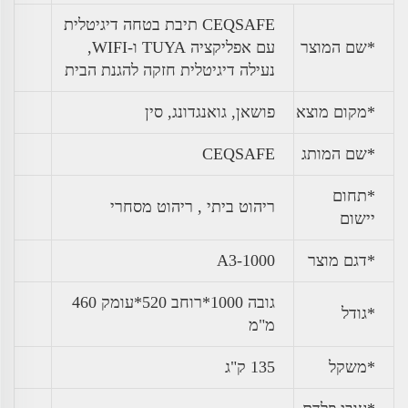
CEQSAFE תיבת בטחה דיגיטלית
*שם המוצר
עם אפליקציה TUYA ו-WIFI,
נעילה דיגיטלית חזקה להגנת הבית
*מקום מוצא
פושאן, גואנגדונג, סין
*שם המותג
CEQSAFE
*תחום
ריהוט ביתי , ריהוט מסחרי
יישום
*דגם מוצר
A3-1000
גובה 1000*רוחב 520*עומק 460
*גודל
מ"מ
*
משקל
135 ק"ג