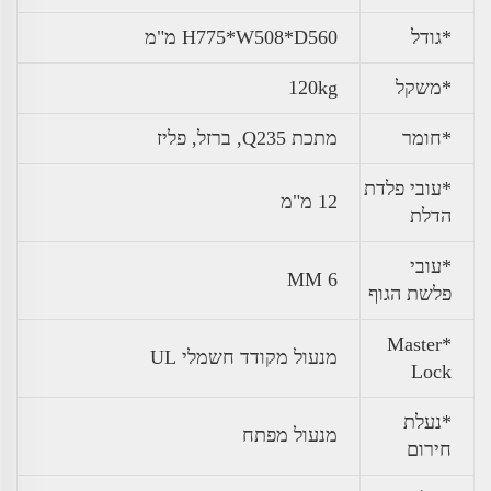
*גודל
H775*W508*D560 מ"מ
*משקל
120kg
*חומר
מתכת Q235, ברזל, פליז
*עובי פלדת
12 מ"מ
הדלת
*עובי
6 MM
פלשת הגוף
*Master
מנעול מקודד חשמלי UL
Lock
*נעלת
מנעול מפתח
חירום