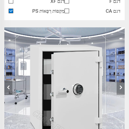
דגם F
דגם XF
דגם CA
מִקְפוֹת רְפֻאוֹת PS