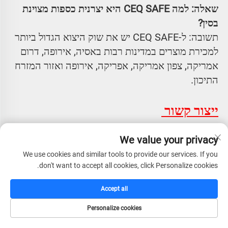
שאלה: למה CEQ SAFE היא יצרנית כספות מצוינת 
בסין? 
תשובה: ל-CEQ SAFE יש את שוק היצוא הגדול ביותר 
למכירת מוצרים במדינות רבות באסיה, אירופה, דרום 
אמריקה, צפון אמריקה, אפריקה, אירופה ואזור המזרח 
התיכון. 
ייצור קשור 
We value your privacy
אם יש לכם שאלות נוספות, נשמח להענות עליהן. אנא 
פנו אלינו דרך הפרטים הבאים: 
We use cookies and similar tools to provide our services. If you
don't want to accept all cookies, click Personalize cookies.
גב' סמי 
טלפון/ווצאפ/ויב: +8613288234113 
Accept all
דוא"ל: 
[email protected]
Personalize cookies
דף הבית
קטלוג
דוא"ל
טל
שאלה: האם אתם חברה מסחרית או יצרנית? 