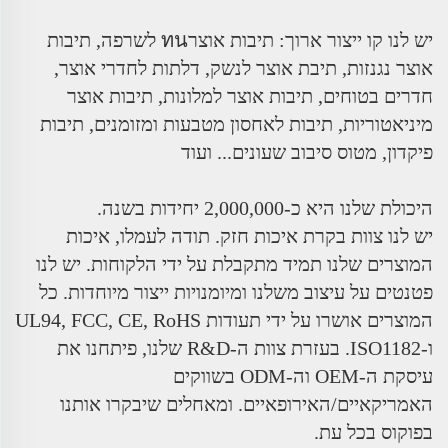
יש לנו קו ייצור ארוך: תיבות אוצרทน לשרפה, תיבות
אוצר נגנזות, תיבת אוצר לנשק, דלתות לחדרי אוצר,
חדרים בטוחים, תיבות אוצר למלונות, תיבות אוצר
מיניאטוריות, תיבות לאחסון מטבעות ומזומנים, תיבות
פיקדון, מטוס סיבוב שעונים... ועוד
היכולת שלנו היא כ-2,000,000 יחידות בשנה.
יש לנו צוות בקרת איכות חזק. תודה לעמלו, איכות
המוצרים שלנו תמיד מתקבלת על ידי הלקוחות. יש לנו
פטנטים על עיצוב משלנו ומיומנויות ייצור מיוחדות. כל
המוצרים אושרו על ידי תעודות UL94, FCC, CE, RoHS
ו-ISO1182. בעזרת צוות ה-R&D שלנו, פיתחנו את
עיסקת ה-OEM וה-ODM בשווקים
האמריקאיים/האירופאיים. ומאחלים שיבקרו אותנו
בפוקוס בכל עת.