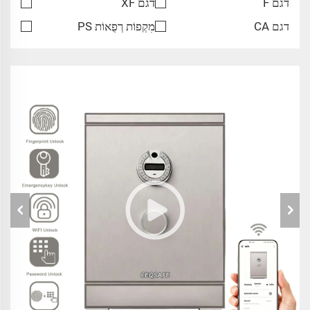
דגם F
דגם XF
דגם CA
מִקְפוֹת רְפֻאוֹת PS