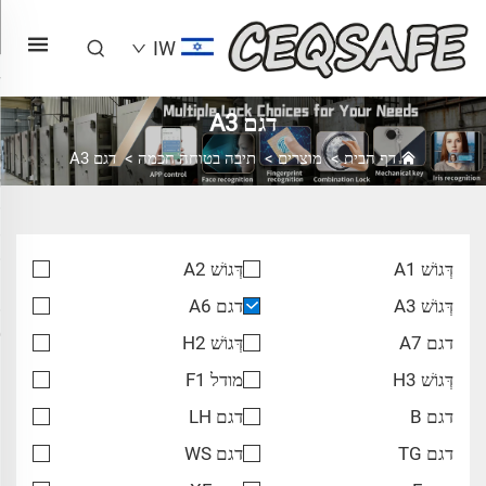
IW
דגם A3
דף הבית
>
מוצרים
>
תיבה בטוחה חכמה
>
דגם A3
דְּגוֹשׁ A1
דְּגוֹשׁ A2
דְּגוֹשׁ A3
דגם A6
דגם A7
דְּגוֹשׁ H2
דְּגוֹשׁ H3
מודל F1
דגם B
דגם LH
דגם TG
דגם WS