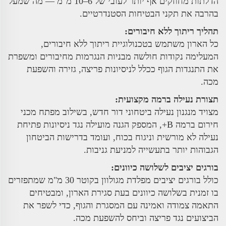
הדלתות מחוזקים אף יותר לעובי של 6–10 מ"מ — מה שמעל
בהרבה את תקני הבטיחות הסטנדרטיים.
תהליך ריתוך ללא חיבורים:
כל הארון משתמש בטכנולוגיית ריתוך ללא חיבורים,
המעלימה נקודות חולשה מבניות הנגרמות מחיבורים ומשפרת
את התנגדות הגוף ככלל לניסיונות פריצה, גזירה והשפעת
מכה.
תצורת נעילה ברמה מקצועית:
מצויד מנגנון נעילה ביטחוני דור חדש, בשילוב מפתח מכני
חירום ברמה B+, המספק הגנה מועילה נגד ניסיונות פתיחת
נעילה לא מורשית וניגוח בכוח, ועומד בדרישות הביטחון
הגבוהות יותר בתעשייה למניעת גניבות.
בורגים יציבים לשלושה כיוונים:
כולל בורגים יציבים מפלדת מגולוון בקוטר 30 מ"מ שמתפזרים
בו זמנית בשלושה כיוונים בעת סגירת הארון, ומבטיחים
התאמה צמודה ואמינה עם המסגרת והגוף, כדי לשפר את
הביצועים נגד פריצה וביחס להשפעת מכה.