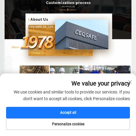
We value your privacy
We use cookies and similar tools to provide our services. If you
don't want to accept all cookies, click Personalize cookies.
Accept all
Personalize cookies
CEQ SAFE CO., LTD.
דף הבית
קטלוג
דוא"ל
טל
היא חברה מכוונת גלובלית