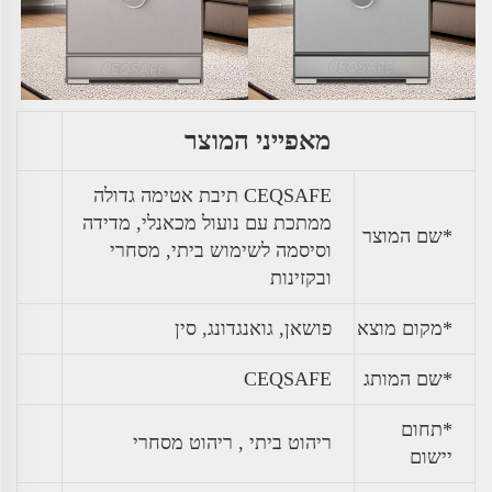
מאפייני המוצר
CEQSAFE תיבת אטימה גדולה
ממתכת עם נועול מכאנלי, מדידה
*שם המוצר
וסיסמה לשימוש ביתי, מסחרי
ובקזינות
*מקום מוצא
פושאן, גואנגדונג, סין
*שם המותג
CEQSAFE
*תחום
ריהוט ביתי , ריהוט מסחרי
יישום