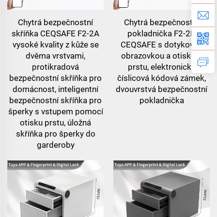
Chytrá bezpečnostní
Chytrá bezpečnostní
skříňka CEQSAFE F2-2A
pokladnička F2-2B
vysoké kvality z kůže se
CEQSAFE s dotykovou
dvěma vrstvami,
obrazovkou a otiskem
protikradová
prstu, elektronická
bezpečnostní skříňka pro
číslicová kódová zámek,
domácnost, inteligentní
dvouvrstvá bezpečnostní
bezpečnostní skříňka pro
pokladnička
šperky s vstupem pomocí
otisku prstu, úložná
skříňka pro šperky do
garderoby