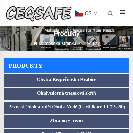
CS
Produkty
Domovská stránka
>
Produkty
PRODUKTY
Chytrá Bezpečnostní Krabice
Ohnivzdorná trezorová skříň
Pevnost Odolná Vůči Ohni a Vodě (Certifikace UL72-350)
Zbraňový trezor