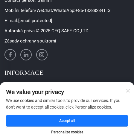
Contact person: Sammi
Mobilní telefon/WeChat/WhatsApp:
+86-13288234113
E-mail:
[email protected]
Autorská práva © 2025 CEQ SAFE CO.,LTD.
Zásady ochrany soukromí
INFORMACE
Přihlaste se k odběru našeho týdenního newsletteru
We value your privacy
We use cookies and similar tools to provide our services. If you
don't want to accept all cookies, click Personalize cookies.
Odeslat
Accept all
Personalize cookies