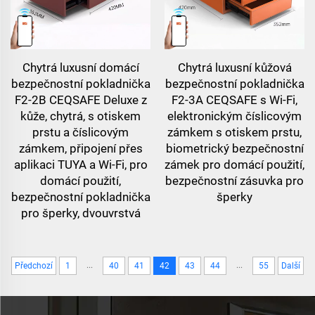
Chytrá luxusní domácí
Chytrá luxusní kůžová
bezpečnostní pokladnička
bezpečnostní pokladnička
F2-2B CEQSAFE Deluxe z
F2-3A CEQSAFE s Wi-Fi,
kůže, chytrá, s otiskem
elektronickým číslicovým
prstu a číslicovým
zámkem s otiskem prstu,
zámkem, připojení přes
biometrický bezpečnostní
aplikaci TUYA a Wi-Fi, pro
zámek pro domácí použití,
domácí použití,
bezpečnostní zásuvka pro
bezpečnostní pokladnička
šperky
pro šperky, dvouvrstvá
...
...
Předchozí
1
40
41
42
43
44
55
Další