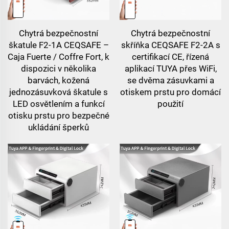
Chytrá bezpečnostní
Chytrá bezpečnostní
škatule F2-1A CEQSAFE –
skříňka CEQSAFE F2-2A s
Caja Fuerte / Coffre Fort, k
certifikací CE, řízená
dispozici v několika
aplikací TUYA přes WiFi,
barvách, kožená
se dvěma zásuvkami a
jednozásuvková škatule s
otiskem prstu pro domácí
LED osvětlením a funkcí
použití
otisku prstu pro bezpečné
ukládání šperků