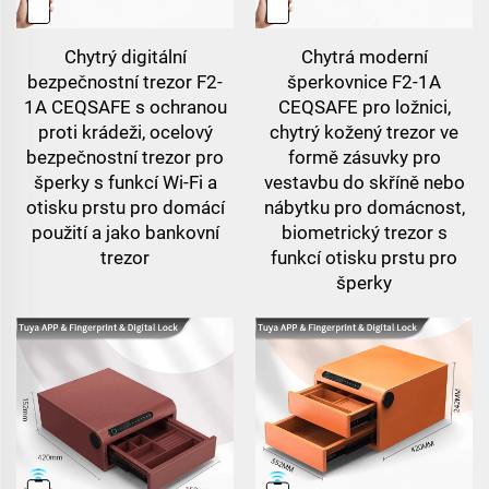
Chytrý digitální
Chytrá moderní
bezpečnostní trezor F2-
šperkovnice F2-1A
1A CEQSAFE s ochranou
CEQSAFE pro ložnici,
proti krádeži, ocelový
chytrý kožený trezor ve
bezpečnostní trezor pro
formě zásuvky pro
šperky s funkcí Wi-Fi a
vestavbu do skříně nebo
otisku prstu pro domácí
nábytku pro domácnost,
použití a jako bankovní
biometrický trezor s
trezor
funkcí otisku prstu pro
šperky